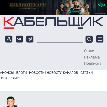
Перейти к основному содержанию
О нас
To
Реклама
Подписка
Primary links bottom
АНОНСЫ
БЛОГИ
НОВОСТИ
НОВОСТИ КАНАЛОВ
СТАТЬИ
ИНТЕРВЬЮ