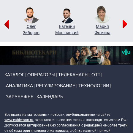
рий
Олег
Евгений
Мария
н
Зиборов
Мошняцкий
Фомина
Primary links
КАТАЛОГ
ОПЕРАТОРЫ
ТЕЛЕКАНАЛЫ
ОТТ
АНАЛИТИКА
РЕГУЛИРОВАНИЕ
ТЕХНОЛОГИИ
ЗАРУБЕЖЬЕ
КАЛЕНДАРЬ
Token Block
Все права на материалы и новости, опубликованные на сайте
www.cableman.ru
, охраняются в соответствии с законодательством РФ.
Допускается цитирование без согласования с редакцией не более трети
от объема оригинального материала, с обязательной прямой