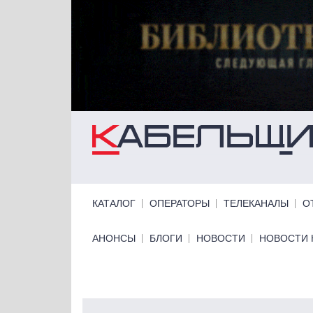
Перейти к основному содержанию
Primary links
КАТАЛОГ
ОПЕРАТОРЫ
ТЕЛЕКАНАЛЫ
О
Primary links bottom
АНОНСЫ
БЛОГИ
НОВОСТИ
НОВОСТИ 