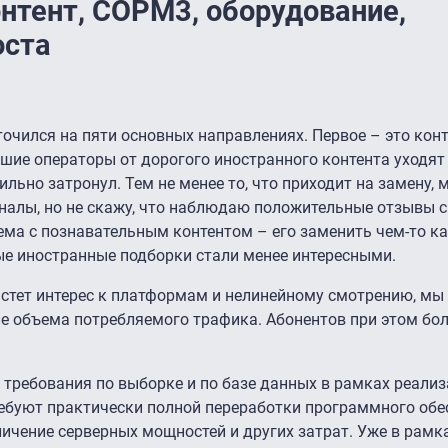
нтент, СОРМ3, оборудование,
оста
точился на пяти основных направлениях. Первое – это конт
ьшие операторы от дорогого иностранного контента уходят 
ильно затронул. Тем не менее то, что приходит на замену, 
аналы, но не скажу, что наблюдаю положительные отзывы 
ема с познавательным контентом – его заменить чем-то к
ые иностранные подборки стали менее интересными.
астет интерес к платформам и нелинейному смотрению, мы
е объема потребляемого трафика. Абонентов при этом боль
 требования по выборке и по базе данных в рамках реали
буют практически полной переработки программного обесп
личение серверных мощностей и других затрат. Уже в рамк