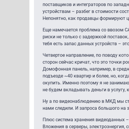
поставщиков и интеграторов по запад
устройствам – разбег в стоимости сос
Непонятно, как продавцы формируют ц
Еще намечается проблема со ввозом CA
риски не только с задержкой поставок,
тебя есть запас данных устройств – эт
Четвертое направление, по поводу кот
сторон сейчас кричат, что это точки р
Домофонная панель, например, в средне
подъезде ~40 квартир и более, но, когд
окупить. Именно поэтому я не занимаю
не будем вкладывать деньги в услугу, к
Ну а по видеонаблюдению в МКД мы сто
нами следили. И запроса большого на эт
Плюс система хранения видеоданных – 
Вложения в серверы, электроэнергия, 