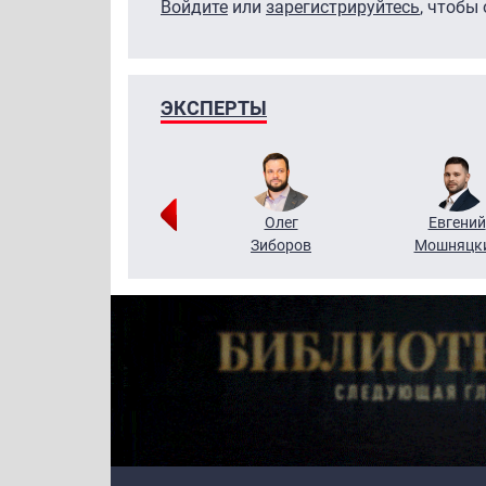
Войдите
или
зарегистрируйтесь
, чтобы
ЭКСПЕРТЫ
Григорий
Олег
Евгений
Кузин
Зиборов
Мошняцк