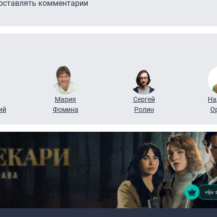
 оставлять комментарии
Мария
Сергей
На
ий
Фомина
Ролин
О