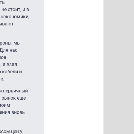
ть
не стоит, и в
Минэкономики,
бывают
ороны, мы
 Для нас
мое
, я взял
р кабели и
е.
ли первичный
й рынок еще
 моим
ения вновь
осом цен у