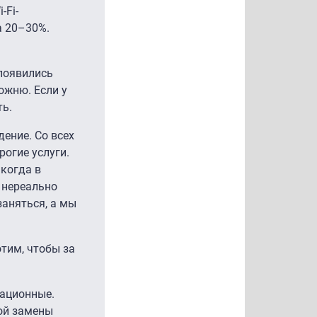
-Fi-
а 20–30%.
 появились
ожню. Если у
ть.
ение. Со всех
рогие услуги.
 когда в
о нереально
заняться, а мы
отим, чтобы за
тационные.
кой замены