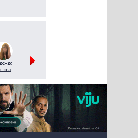
дежда
Мария
Алексей
рлова
Щербаль
Леонтьев