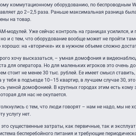
ному коммутационному оборудованию, по беспроводным Wi
тавляет до 2–2,5 раза. Раньше максимальная разница был
ены на товар.
M-модулей. Уже сейчас контроль на границах усилился, и
 но и с тем, что оборудование вообще может не пройти там
о хорошо: на «вторичке» их в нужном объеме сложно доста
орого хочу высказаться, – умная домофония и видеонаблюд
оста для оператора. Но для маленьких игроков это очень до
м стоит не менее 30 тыс. рублей. Ее имеет смысл ставить,
а у тебя в подъезде 10–15 квартир, в лучшем случае 30, эт
сь умной домофонией. В крупных городах этим есть кому 
оторая для нас не окупается.
лкнулись с тем, что люди говорят – нам не надо, мы не х
у услугу нет.
это существенные затраты, как первичные, так и эксплуа
система бесперебойного питания и требующие периодичес