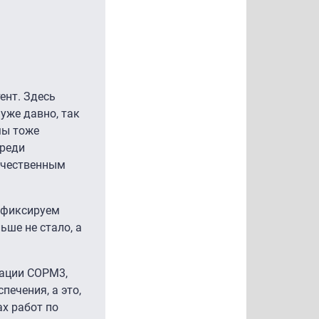
ент. Здесь
уже давно, так
мы тоже
среди
ачественным
 фиксируем
ше не стало, а
зации СОРМ3,
ечения, а это,
ах работ по