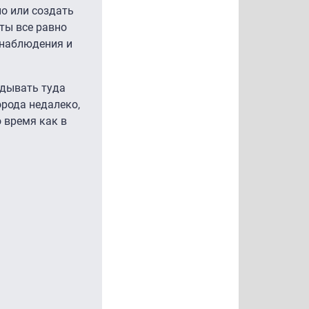
но или создать
ты все равно
онаблюдения и
адывать туда
орода недалеко,
о время как в