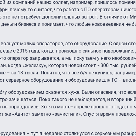
ой из компаний наших коллег, например, пришлось поменя
ы почему-то считает, что работа с ПО операторам ничего 
о это не потребует дополнительных затрат. В отличие от 
ь деньги бизнеса и понимает, что любые нововведения не 
 волнует малых операторов, это оборудование. С одной ст
, еще с 2015 года, когда произошло сильное подорожание.
-то оператор закрывается, а мы покупаем у него необходи
й, когда «железку», которая новой стоит ~300 тыс. рублей
 же – за 13 тысяч. Понятно, что все б/у не купишь, наприме
от серверное оборудование и оборудование для ГС – вполн
с б/у оборудованием окажется хуже. Были опасения, что ес
стро зачищаться. Пока такого не наблюдается, и вторичны
я не оправдались. Хотя в марте–апреле прошлого года, по
т же «Авито» заметно «зачистили». Спустя время предлож
орудования – тут я недавно столкнулся с серьезным разбр