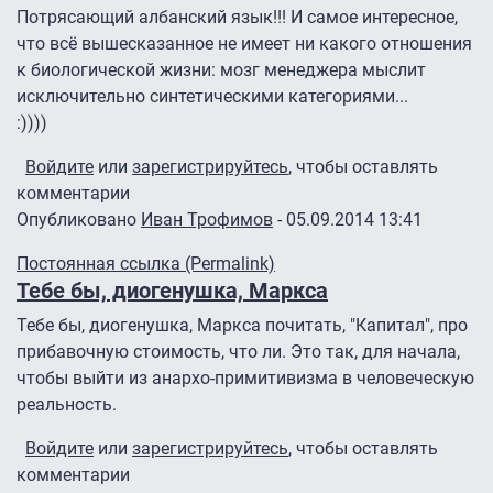
Потрясающий албанский язык!!! И самое интересное,
что всё вышесказанное не имеет ни какого отношения
к биологической жизни: мозг менеджера мыслит
исключительно синтетическими категориями...
:))))
Войдите
или
зарегистрируйтесь
, чтобы оставлять
комментарии
Опубликовано
Иван Трофимов
- 05.09.2014 13:41
Ответ на
Прочитал. Муть
от
DIOGEN
Постоянная ссылка (Permalink)
Тебе бы, диогенушка, Маркса
Тебе бы, диогенушка, Маркса почитать, "Капитал", про
прибавочную стоимость, что ли. Это так, для начала,
чтобы выйти из анархо-примитивизма в человеческую
реальность.
Войдите
или
зарегистрируйтесь
, чтобы оставлять
комментарии