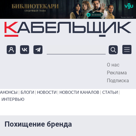
Перейти к основному содержанию
О нас
To
Реклама
Подписка
Primary links bottom
АНОНСЫ
БЛОГИ
НОВОСТИ
НОВОСТИ КАНАЛОВ
СТАТЬИ
ИНТЕРВЬЮ
Похищение бренда