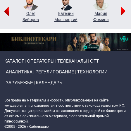
рий
Олег
Евгений
Мария
н
Зиборов
Мошняцкий
Фомина
Primary links
КАТАЛОГ
ОПЕРАТОРЫ
ТЕЛЕКАНАЛЫ
ОТТ
АНАЛИТИКА
РЕГУЛИРОВАНИЕ
ТЕХНОЛОГИИ
ЗАРУБЕЖЬЕ
КАЛЕНДАРЬ
Token Block
Все права на материалы и новости, опубликованные на сайте
www.cableman.ru
, охраняются в соответствии с законодательством РФ.
Допускается цитирование без согласования с редакцией не более трети
от объема оригинального материала, с обязательной прямой
гиперссылкой.
©2005 - 2026 «Кабельщик»