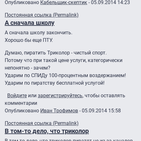
Опубликовано
Кабельщик-скептик
- 05.09.2014 14:23
Постоянная ссылка (Permalink)
А сначала школу
А сначала школу закончить.
Хорошо бы еще ПТУ.
Думаю, пиратить Триколор - чистый спорт.
Потому что при такой цене услуги, категорически
непонятно - зачем?
Ударим по СПИДу 100-процентным воздержанием!
Ударим по пиратству бесплатной услугой!
Войдите
или
зарегистрируйтесь
, чтобы оставлять
комментарии
Опубликовано
Иван Трофимов
- 05.09.2014 15:58
Ответ на
А сначала школу
от
Кабельщик-скептик
Постоянная ссылка (Permalink)
В том-то дело, что триколор
В том-то дело, что триколор пиратят не из-за каналов,