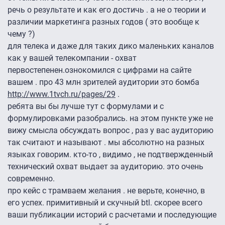
речь о результате и как его достичь . а не о теории и
различии маркетинга разных годов ( это вообще к
чему ?)
для телека и даже для таких дико маленьких каналов
как у вашей телекомпании - охват
первостепенен.ознокомился с цифрами на сайте
вашем . про 43 млн зрителей аудитории это бомба
http://www.1tvch.ru/pages/29
.
ребята вы бы лучше тут с формулами и с
формулировками разобрались. на этом пункте уже не
вижу смысла обсуждать вопрос , раз у вас аудиторию
так считают и называют . мы абсолютно на разных
языках говорим. кто-то , видимо , не подтвержденный
технический охват выдает за аудиторию. это очень
современно.
про кейс с трамваем желания . не верьте, конечно, в
его успех. примитивный и скучный btl. скорее всего
ваши публикации историй с расчетами и последующие