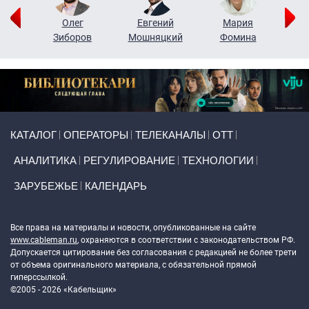
рий
Олег
Евгений
Мария
н
Зиборов
Мошняцкий
Фомина
Primary links
КАТАЛОГ
ОПЕРАТОРЫ
ТЕЛЕКАНАЛЫ
ОТТ
АНАЛИТИКА
РЕГУЛИРОВАНИЕ
ТЕХНОЛОГИИ
ЗАРУБЕЖЬЕ
КАЛЕНДАРЬ
Token Block
Все права на материалы и новости, опубликованные на сайте
www.cableman.ru
, охраняются в соответствии с законодательством РФ.
Допускается цитирование без согласования с редакцией не более трети
от объема оригинального материала, с обязательной прямой
гиперссылкой.
©2005 - 2026 «Кабельщик»