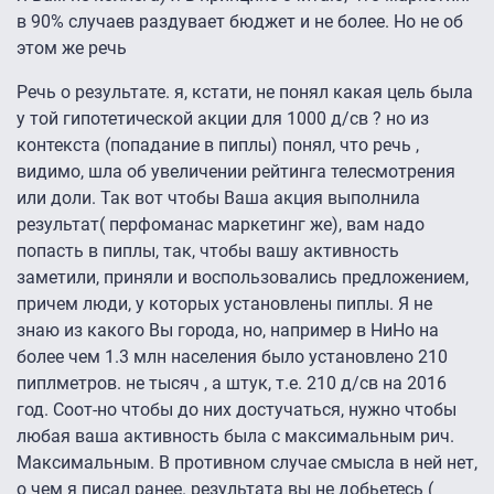
в 90% случаев раздувает бюджет и не более. Но не об
этом же речь
Речь о результате. я, кстати, не понял какая цель была
у той гипотетической акции для 1000 д/св ? но из
контекста (попадание в пиплы) понял, что речь ,
видимо, шла об увеличении рейтинга телесмотрения
или доли. Так вот чтобы Ваша акция выполнила
результат( перфоманас маркетинг же), вам надо
попасть в пиплы, так, чтобы вашу активность
заметили, приняли и воспользовались предложением,
причем люди, у которых установлены пиплы. Я не
знаю из какого Вы города, но, например в НиНо на
более чем 1.3 млн населения было установлено 210
пиплметров. не тысяч , а штук, т.е. 210 д/св на 2016
год. Соот-но чтобы до них достучаться, нужно чтобы
любая ваша активность была с максимальным рич.
Максимальным. В противном случае смысла в ней нет,
о чем я писал ранее. результата вы не добьетесь (