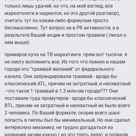
только лишь удачей, на что, на мой взгляд, все
маркетологи и надеются, но это другой разговор),
считать тут по каким-либо формулам просто
бессмысленно. Тут вопрос не в PR активности, а в
результате Вашей акции и простом правиле ( писал о
нем выше).
примеров куча на ТВ маркетинге. прям вот тысячи. я
не смогу вспомнить все. Из того что помню в нашем
городе это "трамвай желаний" от федерального
канала. Они забрендировали трамвай - вроде бы
классический ATL, причем не затратный, и неохватный
- что такое 1 трамвай в 1.3 млн-ом городе??? Они
поставили туда промутеров - вроде бы классический
BTL, причем не затратный и неохватный их было всего
2 человека. По Вашей формуле, скорее всего шанс
попасть в пиплы был бы минимальный. Но они сделал
интересную механику, не трудно догадаться из
названия акции какую ( но это треть дела), и позвали