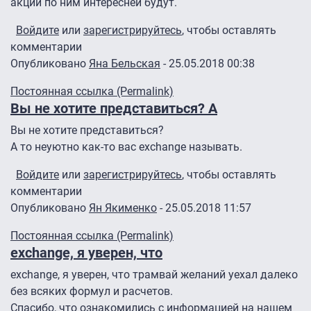
акции по ним интересней будут.
Войдите
или
зарегистрируйтесь
, чтобы оставлять
комментарии
Опубликовано
Яна Бельская
- 25.05.2018 00:38
Ответ на
от темы ни в коем случае не
от
exchange
Постоянная ссылка (Permalink)
Вы не хотите представиться? А
Вы не хотите представиться?
А то неуютно как-то вас exchange называть.
Войдите
или
зарегистрируйтесь
, чтобы оставлять
комментарии
Опубликовано
Ян Якименко
- 25.05.2018 11:57
Постоянная ссылка (Permalink)
exchange, я уверен, что
exchange, я уверен, что трамвай желаний уехал далеко
без всяких формул и расчетов.
Спасибо, что ознакомились с информацией на нашем