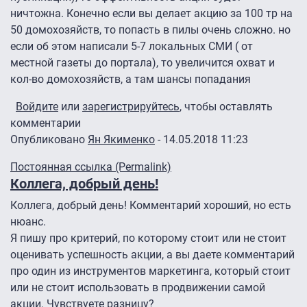
ничтожна. Конечно если вы делает акцию за 100 тр на
50 домохозяйств, то попасть в пилы очень сложно. но
если об этом написали 5-7 локальных СМИ ( от
местной газеты до портала), то увеличится охват и
кол-во домохозяйств, а там шансы попадания
Войдите
или
зарегистрируйтесь
, чтобы оставлять
комментарии
Опубликовано
Ян Якименко
- 14.05.2018 11:23
Ответ на
не очень понятно в чем
от
exchange
Постоянная ссылка (Permalink)
Коллега, добрый день!
Коллега, добрый день! Комментарий хороший, но есть
нюанс.
Я пишу про критерий, по которому стоит или не стоит
оценивать успешность акции, а вы даете комментарий
про один из инструментов маркетинга, который стоит
или не стоит использовать в продвижении самой
акции. Чувствуете разницу?