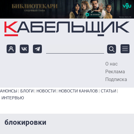
Перейти к основному содержанию
О нас
To
Реклама
Подписка
Primary links bottom
АНОНСЫ
БЛОГИ
НОВОСТИ
НОВОСТИ КАНАЛОВ
СТАТЬИ
ИНТЕРВЬЮ
блокировки