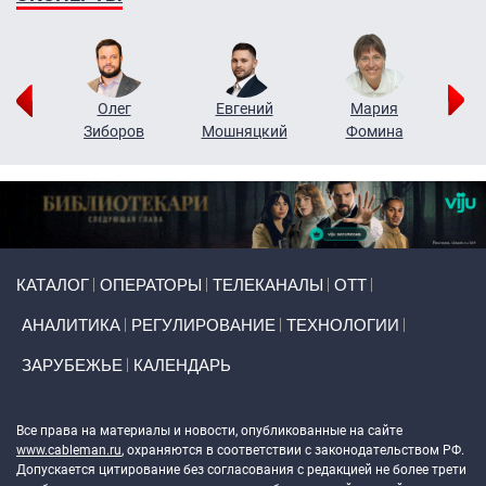
рий
Олег
Евгений
Мария
н
Зиборов
Мошняцкий
Фомина
Primary links
КАТАЛОГ
ОПЕРАТОРЫ
ТЕЛЕКАНАЛЫ
ОТТ
АНАЛИТИКА
РЕГУЛИРОВАНИЕ
ТЕХНОЛОГИИ
ЗАРУБЕЖЬЕ
КАЛЕНДАРЬ
Token Block
Все права на материалы и новости, опубликованные на сайте
www.cableman.ru
, охраняются в соответствии с законодательством РФ.
Допускается цитирование без согласования с редакцией не более трети