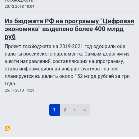
20.12.2018 10:04
Из бюджета РФ на программу "Цифровая
экономика" выделено более 400 млрд
руб
Проект госбюджета на 2019-2021 год одобрили обе
палаты российского парламента. Самым дорогим из
шести направлений, составляющих нацпрограмму,
стала информационная инфраструктура - на нее
планируется выделить около 152 млрд рублей за три
года.
26.11.2018 15:29
Нумерация страниц
Текущая страница
Page
Следующая страница
Последняя страница
1
2
›
»