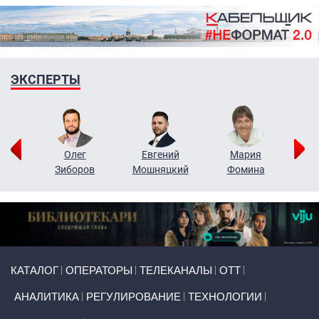
ЭКСПЕРТЫ
рий
Олег
Евгений
Мария
н
Зиборов
Мошняцкий
Фомина
Primary links
КАТАЛОГ
ОПЕРАТОРЫ
ТЕЛЕКАНАЛЫ
ОТТ
АНАЛИТИКА
РЕГУЛИРОВАНИЕ
ТЕХНОЛОГИИ