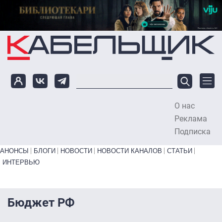
Перейти к основному содержанию
О нас
To
Реклама
Подписка
Primary links bottom
АНОНСЫ
БЛОГИ
НОВОСТИ
НОВОСТИ КАНАЛОВ
СТАТЬИ
ИНТЕРВЬЮ
Бюджет РФ