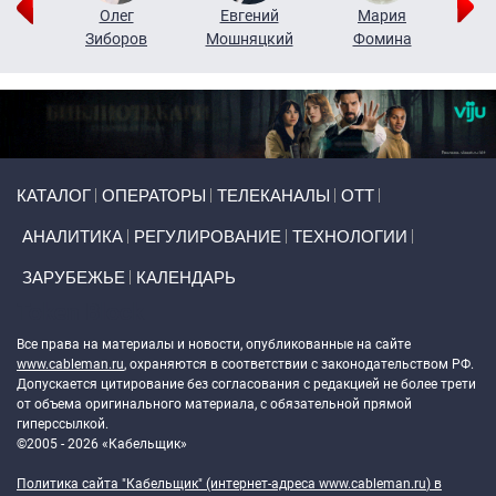
рий
Олег
Евгений
Мария
н
Зиборов
Мошняцкий
Фомина
Primary links
КАТАЛОГ
ОПЕРАТОРЫ
ТЕЛЕКАНАЛЫ
ОТТ
АНАЛИТИКА
РЕГУЛИРОВАНИЕ
ТЕХНОЛОГИИ
ЗАРУБЕЖЬЕ
КАЛЕНДАРЬ
Token Block
Все права на материалы и новости, опубликованные на сайте
www.cableman.ru
, охраняются в соответствии с законодательством РФ.
Допускается цитирование без согласования с редакцией не более трети
от объема оригинального материала, с обязательной прямой
гиперссылкой.
©2005 - 2026 «Кабельщик»
Политика сайта "Кабельщик" (интернет-адреса
www.cableman.ru
) в