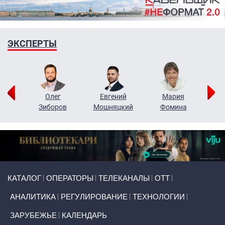
ЭКСПЕРТЫ
рий
Олег
Евгений
Мария
н
Зиборов
Мошняцкий
Фомина
Primary links
КАТАЛОГ
ОПЕРАТОРЫ
ТЕЛЕКАНАЛЫ
ОТТ
АНАЛИТИКА
РЕГУЛИРОВАНИЕ
ТЕХНОЛОГИИ
ЗАРУБЕЖЬЕ
КАЛЕНДАРЬ