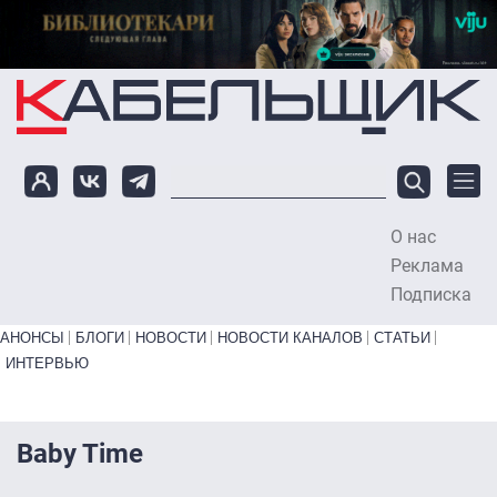
Перейти к основному содержанию
О нас
To
Реклама
Подписка
Primary links bottom
АНОНСЫ
БЛОГИ
НОВОСТИ
НОВОСТИ КАНАЛОВ
СТАТЬИ
ИНТЕРВЬЮ
Baby Time