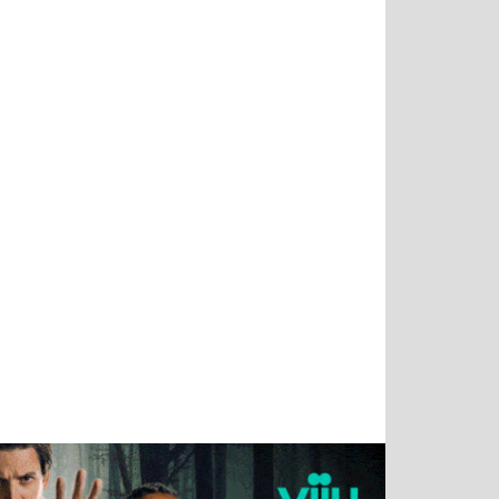
Татьяна
Тимур
Григорий
Олег
Воронова
Чудутов
Кузин
Зиборов