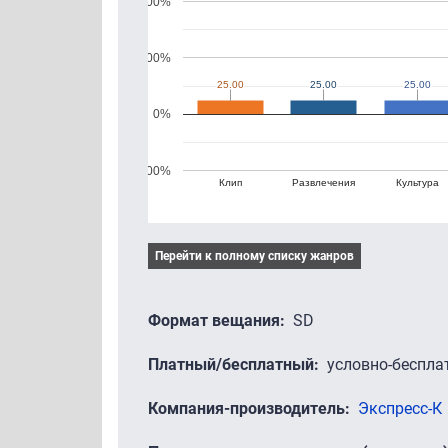
200%
100%
25.00
25.00
25.00
25.00
25.00
25.00
0%
-100%
Клип
Развлечения
Культура
Перейти к полному списку жанров
Формат вещания
SD
Платный/бесплатный
условно-беспла
Компания-производитель
Экспресс-К