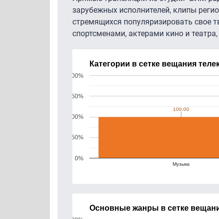
зарубежных исполнителей, клипы регио
стремящихся популяризировать свое т
спортсменами, актерами кино и театра,
Категории в сетке вещания теле
200%
150%
100.00
100.00
100%
50%
0%
Музыка
Основные жанры в сетке вещани