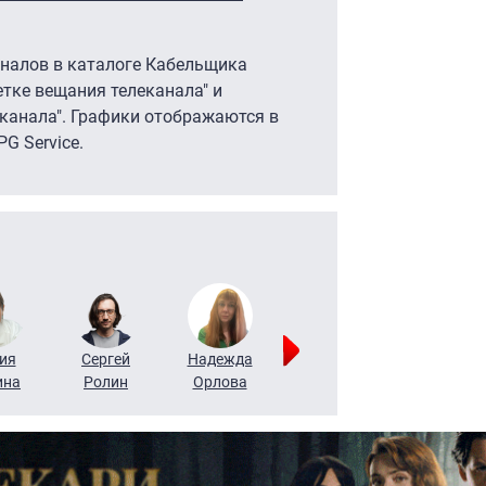
аналов в каталоге Кабельщика
етке вещания телеканала" и
канала". Графики отображаются в
G Service.
ия
Сергей
Надежда
Мария
Алексей
ина
Ролин
Орлова
Щербаль
Леонтьев