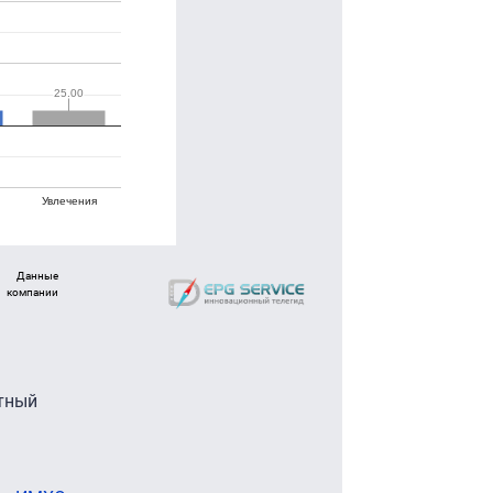
25.00
25.00
Увлечения
Данные
компании
тный