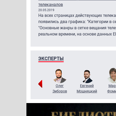
телеканалов
20.05.2019
На всех страницах действующих телек
появились два графика: "Категории в с
"Основные жанры в сетке вещания теле
реальном времени, на основе данных EP
ЭКСПЕРТЫ
Тимур
Григорий
Олег
Евгений
Мар
Чудутов
Кузин
Зиборов
Мошняцкий
Фом