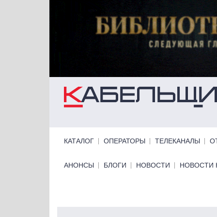
Перейти к основному содержанию
Primary links
КАТАЛОГ
ОПЕРАТОРЫ
ТЕЛЕКАНАЛЫ
О
Primary links bottom
АНОНСЫ
БЛОГИ
НОВОСТИ
НОВОСТИ 