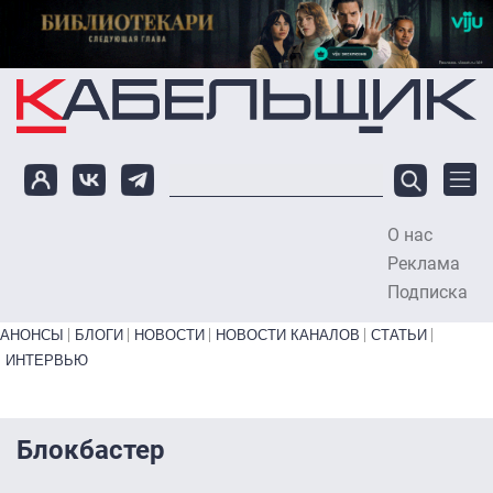
Перейти к основному содержанию
О нас
To
Реклама
Подписка
Primary links bottom
АНОНСЫ
БЛОГИ
НОВОСТИ
НОВОСТИ КАНАЛОВ
СТАТЬИ
ИНТЕРВЬЮ
Блокбастер