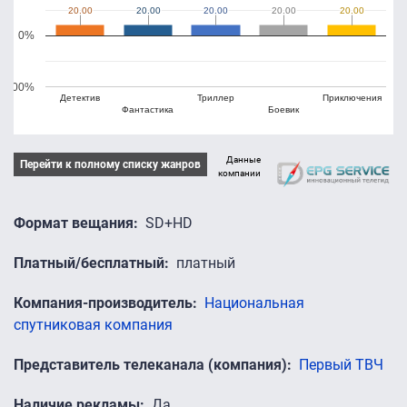
20.00
20.00
20.00
20.00
20.00
20.00
20.00
20.00
20.00
20.00
0%
-100%
Детектив
Триллер
Приключения
Фантастика
Боевик
Данные
Перейти к полному списку жанров
компании
Формат вещания
SD+HD
Платный/бесплатный
платный
Компания-производитель
Национальная
спутниковая компания
Представитель телеканала (компания)
Первый ТВЧ
Наличие рекламы
Да