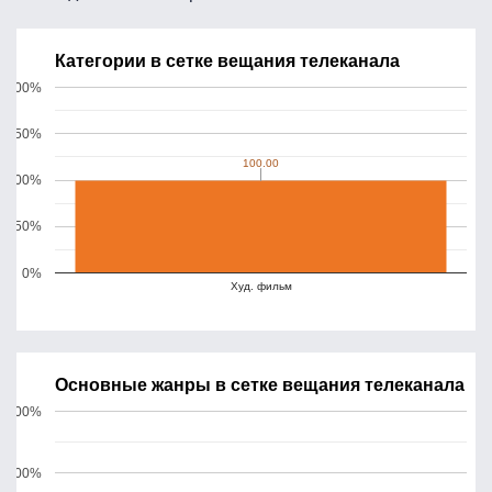
Категории в сетке вещания телеканала
200%
150%
100.00
100.00
100%
50%
0%
Худ. фильм
Основные жанры в сетке вещания телеканала
200%
100%