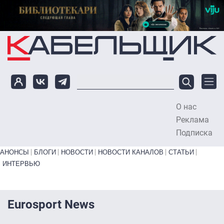
Перейти к основному содержанию
О нас
To
Реклама
Подписка
Primary links bottom
АНОНСЫ
БЛОГИ
НОВОСТИ
НОВОСТИ КАНАЛОВ
СТАТЬИ
ИНТЕРВЬЮ
Eurosport News