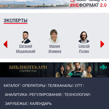
ЭКСПЕРТЫ
ор
Евгений
Мария
Сергей
Н
ко
Мошняцкий
Фомина
Ролин
Primary links
КАТАЛОГ
ОПЕРАТОРЫ
ТЕЛЕКАНАЛЫ
ОТТ
АНАЛИТИКА
РЕГУЛИРОВАНИЕ
ТЕХНОЛОГИИ
ЗАРУБЕЖЬЕ
КАЛЕНДАРЬ