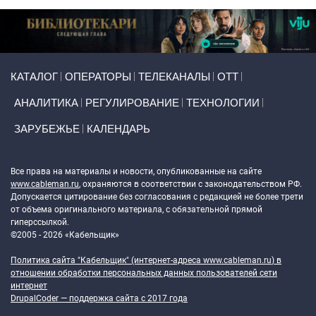
Primary links
КАТАЛОГ
ОПЕРАТОРЫ
ТЕЛЕКАНАЛЫ
ОТТ
АНАЛИТИКА
РЕГУЛИРОВАНИЕ
ТЕХНОЛОГИИ
ЗАРУБЕЖЬЕ
КАЛЕНДАРЬ
Token Block
Все права на материалы и новости, опубликованные на сайте
www.cableman.ru
, охраняются в соответствии с законодательством РФ.
Допускается цитирование без согласования с редакцией не более трети
от объема оригинального материала, с обязательной прямой
гиперссылкой.
©2005 - 2026 «Кабельщик»
Политика сайта "Кабельщик" (интернет-адреса
www.cableman.ru
) в
отношении обработки персональных данных пользователей сети
интернет
DrupalCoder — поддержка сайта c 2017 года