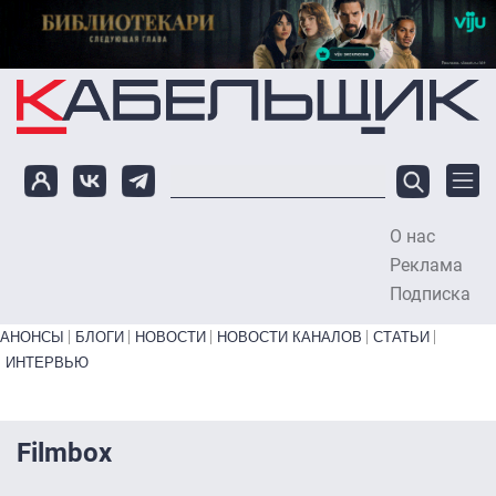
Перейти к основному содержанию
О нас
To
Реклама
Подписка
Primary links bottom
АНОНСЫ
БЛОГИ
НОВОСТИ
НОВОСТИ КАНАЛОВ
СТАТЬИ
ИНТЕРВЬЮ
Filmbox