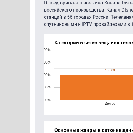
Disney, оригинальное кино Канала Disn
российского производства. Канал Disn
станций в 56 городах России. Телекана
спутниковыми и IPTV провайдерами в 1
Категории в сетке вещания теле
200%
150%
100.00
100.00
100%
50%
0%
Другое
Основные жанры в сетке вещани