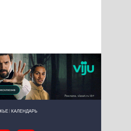
Татьяна
Тимур
Григорий
Олег
Воронова
Чудутов
Кузин
Зиборов
ЖЬЕ
КАЛЕНДАРЬ