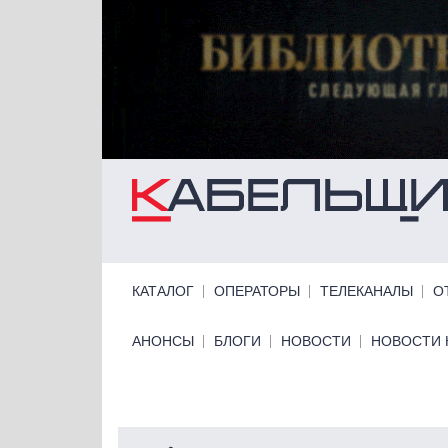
Перейти к основному содержанию
Primary links
КАТАЛОГ
ОПЕРАТОРЫ
ТЕЛЕКАНАЛЫ
О
Primary links bottom
АНОНСЫ
БЛОГИ
НОВОСТИ
НОВОСТИ 