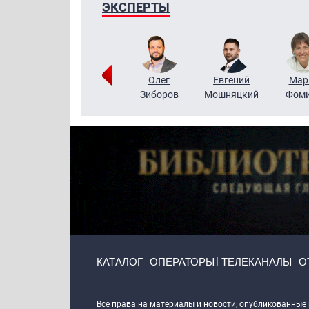
ЭКСПЕРТЫ
Тимур
Григорий
Олег
Евгений
Мар
Чудутов
Кузин
Зиборов
Мошняцкий
Фом
Primary links
КАТАЛОГ
ОПЕРАТОРЫ
ТЕЛЕКАНАЛЫ
О
Token Block
Все права на материалы и новости, опубликованные