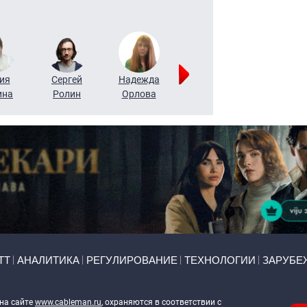
ия
Сергей
Надежда
Мария
Алексей
ина
Ролин
Орлова
Щербаль
Леонтьев
ТТ
АНАЛИТИКА
РЕГУЛИРОВАНИЕ
ТЕХНОЛОГИИ
ЗАРУБЕ
 на сайте
www.cableman.ru
, охраняются в соответствии с