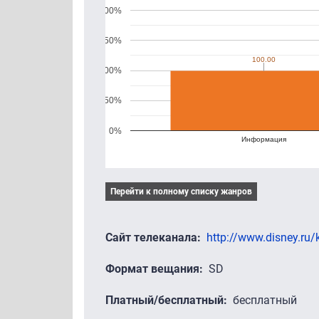
200%
150%
100.00
100.00
100%
50%
0%
Информация
Перейти к полному списку жанров
Сайт телеканала
http://www.disney.ru/
Формат вещания
SD
Платный/бесплатный
бесплатный