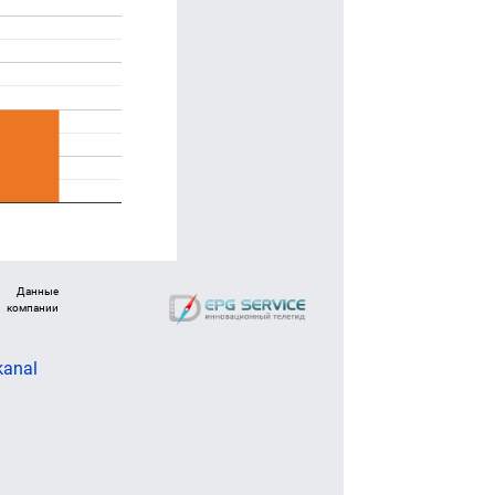
Данные
компании
kanal