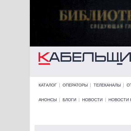
Перейти к основному содержанию
Primary links
КАТАЛОГ
ОПЕРАТОРЫ
ТЕЛЕКАНАЛЫ
О
Primary links bottom
АНОНСЫ
БЛОГИ
НОВОСТИ
НОВОСТИ 