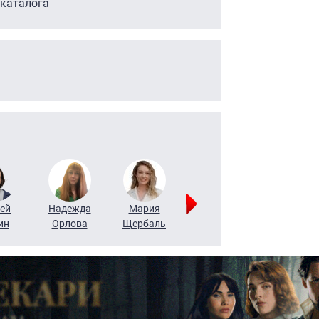
 каталога
ей
Надежда
Мария
Алексей
Татьяна
ин
Орлова
Щербаль
Леонтьев
Воронова