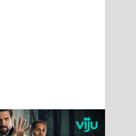
Тимур
Григорий
Виктор
Евгений
Чудутов
Кузин
Бритько
Мошняцкий