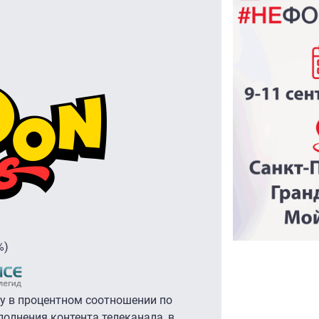
%)
у в процентном соотношении по
полнения контента телеканала, в