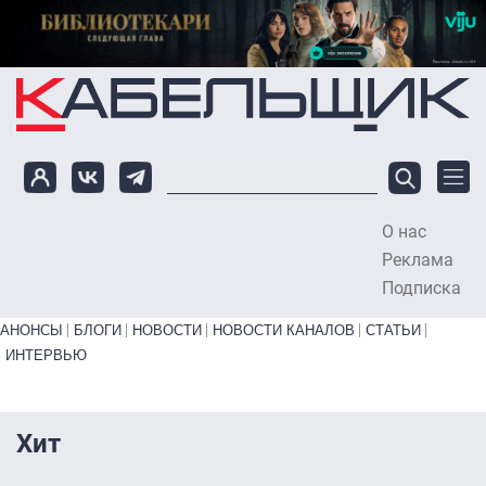
Перейти к основному содержанию
О нас
To
Реклама
Подписка
Primary links bottom
АНОНСЫ
БЛОГИ
НОВОСТИ
НОВОСТИ КАНАЛОВ
СТАТЬИ
ИНТЕРВЬЮ
Хит