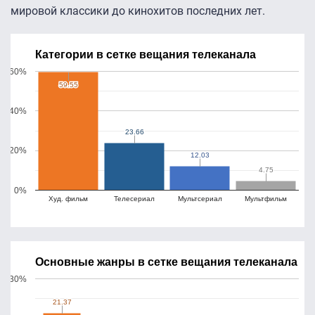
мировой классики до кинохитов последних лет.
Категории в сетке вещания телеканала
60%
59.55
59.55
40%
23.66
23.66
20%
12.03
12.03
4.75
4.75
0%
Худ. фильм
Телесериал
Мультсериал
Мультфильм
Основные жанры в сетке вещания телеканала
30%
21.37
21.37