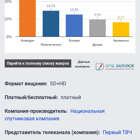
20%
14.71
14.71
12.61
12.61
9.84
9.84
8.17
8.17
10%
0%
Комедия
Боевик
Криминал
Приключения
Драма
Данные
Перейти к полному списку жанров
компании
Формат вещания
SD+HD
Платный/бесплатный
платный
Компания-производитель
Национальная
спутниковая компания
Представитель телеканала (компания)
Первый ТВЧ