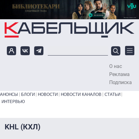
Перейти к основному содержанию
О нас
To
Реклама
Подписка
Primary links bottom
АНОНСЫ
БЛОГИ
НОВОСТИ
НОВОСТИ КАНАЛОВ
СТАТЬИ
ИНТЕРВЬЮ
KHL (КХЛ)