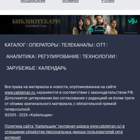
ко
Мошняцкий
Фомина
Ролин
Primary links
КАТАЛОГ
ОПЕРАТОРЫ
ТЕЛЕКАНАЛЫ
ОТТ
АНАЛИТИКА
РЕГУЛИРОВАНИЕ
ТЕХНОЛОГИИ
ЗАРУБЕЖЬЕ
КАЛЕНДАРЬ
Token Block
Все права на материалы и новости, опубликованные на сайте
www.cableman.ru
, охраняются в соответствии с законодательством РФ.
Допускается цитирование без согласования с редакцией не более трети
от объема оригинального материала, с обязательной прямой
гиперссылкой.
©2005 - 2026 «Кабельщик»
Политика сайта "Кабельщик" (интернет-адреса
www.cableman.ru
) в
отношении обработки персональных данных пользователей сети
интернет