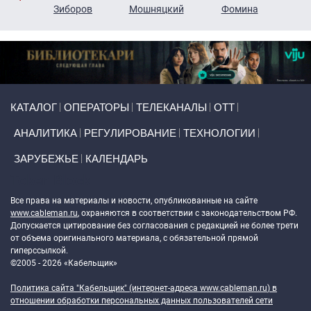
н
Зиборов
Мошняцкий
Фомина
Primary links
КАТАЛОГ
ОПЕРАТОРЫ
ТЕЛЕКАНАЛЫ
ОТТ
АНАЛИТИКА
РЕГУЛИРОВАНИЕ
ТЕХНОЛОГИИ
ЗАРУБЕЖЬЕ
КАЛЕНДАРЬ
Token Block
Все права на материалы и новости, опубликованные на сайте
www.cableman.ru
, охраняются в соответствии с законодательством РФ.
Допускается цитирование без согласования с редакцией не более трети
от объема оригинального материала, с обязательной прямой
гиперссылкой.
©2005 - 2026 «Кабельщик»
Политика сайта "Кабельщик" (интернет-адреса
www.cableman.ru
) в
отношении обработки персональных данных пользователей сети