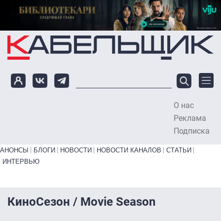
Перейти к основному содержанию
О нас
To
Реклама
Подписка
Primary links bottom
АНОНСЫ
БЛОГИ
НОВОСТИ
НОВОСТИ КАНАЛОВ
СТАТЬИ
ИНТЕРВЬЮ
КиноСезон / Movie Season