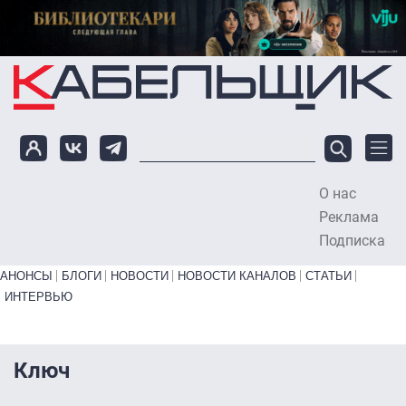
Перейти к основному содержанию
О нас
To
Реклама
Подписка
Primary links bottom
АНОНСЫ
БЛОГИ
НОВОСТИ
НОВОСТИ КАНАЛОВ
СТАТЬИ
ИНТЕРВЬЮ
Ключ