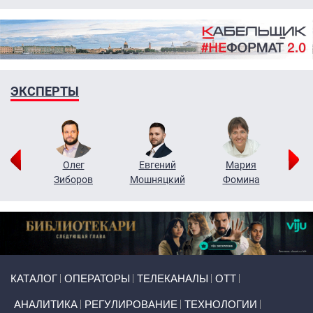
ЭКСПЕРТЫ
рий
Олег
Евгений
Мария
н
Зиборов
Мошняцкий
Фомина
Primary links
КАТАЛОГ
ОПЕРАТОРЫ
ТЕЛЕКАНАЛЫ
ОТТ
АНАЛИТИКА
РЕГУЛИРОВАНИЕ
ТЕХНОЛОГИИ