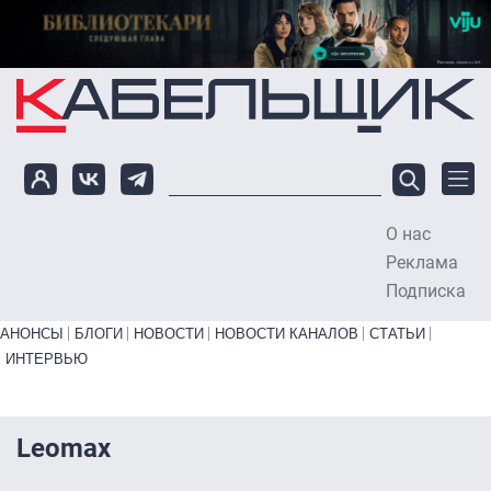
Перейти к основному содержанию
О нас
To
Реклама
Подписка
Primary links bottom
АНОНСЫ
БЛОГИ
НОВОСТИ
НОВОСТИ КАНАЛОВ
СТАТЬИ
ИНТЕРВЬЮ
Leomax