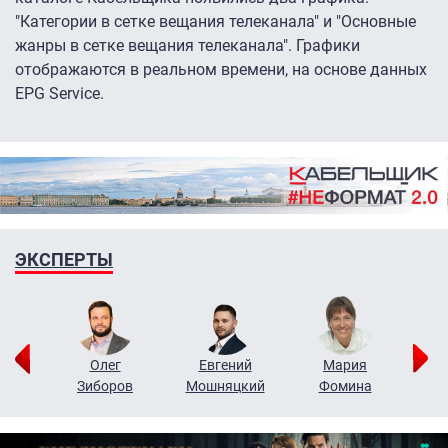
"Категории в сетке вещания телеканала" и "Основные
жанры в сетке вещания телеканала". Графики
отображаются в реальном времени, на основе данных
EPG Service.
ЭКСПЕРТЫ
рий
Олег
Евгений
Мария
н
Зиборов
Мошняцкий
Фомина