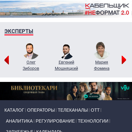
ЭКСПЕРТЫ
рий
Олег
Евгений
Мария
н
Зиборов
Мошняцкий
Фомина
Primary links
КАТАЛОГ
ОПЕРАТОРЫ
ТЕЛЕКАНАЛЫ
ОТТ
АНАЛИТИКА
РЕГУЛИРОВАНИЕ
ТЕХНОЛОГИИ
ЗАРУБЕЖЬЕ
КАЛЕНДАРЬ