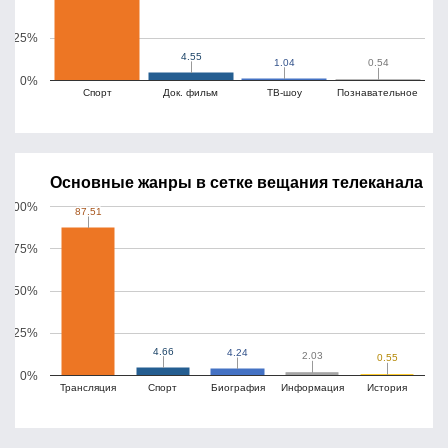
25%
4.55
4.55
1.04
1.04
0.54
0.54
0%
Спорт
Док. фильм
ТВ-шоу
Познавательное
Основные жанры в сетке вещания телеканала
100%
87.51
87.51
75%
50%
25%
4.66
4.66
4.24
4.24
2.03
2.03
0.55
0.55
0%
Трансляция
Спорт
Биография
Информация
История