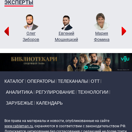
ЭКСПЕРТЫ
рий
Олег
Евгений
Мария
н
Зиборов
Мошняцкий
Фомина
Primary links
КАТАЛОГ
ОПЕРАТОРЫ
ТЕЛЕКАНАЛЫ
ОТТ
АНАЛИТИКА
РЕГУЛИРОВАНИЕ
ТЕХНОЛОГИИ
ЗАРУБЕЖЬЕ
КАЛЕНДАРЬ
Token Block
Все права на материалы и новости, опубликованные на сайте
www.cableman.ru
, охраняются в соответствии с законодательством РФ.
Допускается цитирование без согласования с редакцией не более трети