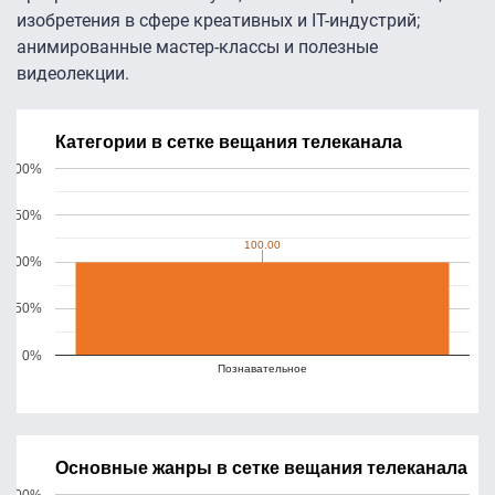
изобретения в сфере креативных и IT-индустрий;
анимированные мастер-классы и полезные
видеолекции.
Категории в сетке вещания телеканала
200%
150%
100.00
100.00
100%
50%
0%
Познавательное
Основные жанры в сетке вещания телеканала
200%