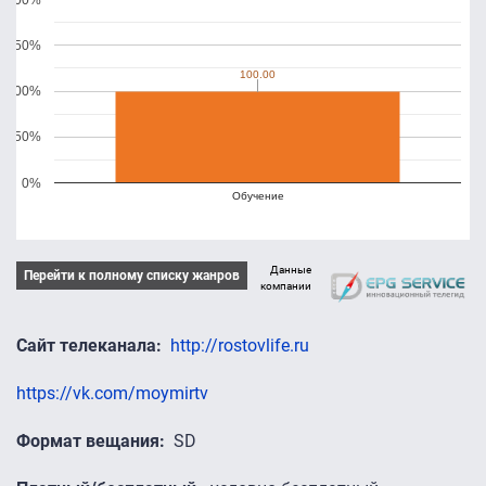
150%
100.00
100.00
100%
50%
0%
Обучение
Данные
Перейти к полному списку жанров
компании
Сайт телеканала
http://rostovlife.ru
https://vk.com/moymirtv
Формат вещания
SD