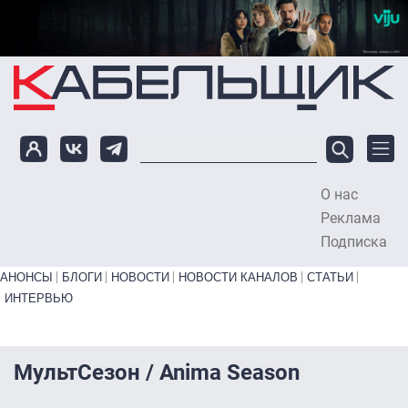
Перейти к основному содержанию
О нас
To
Реклама
Подписка
Primary links bottom
АНОНСЫ
БЛОГИ
НОВОСТИ
НОВОСТИ КАНАЛОВ
СТАТЬИ
ИНТЕРВЬЮ
МультСезон / Anima Season