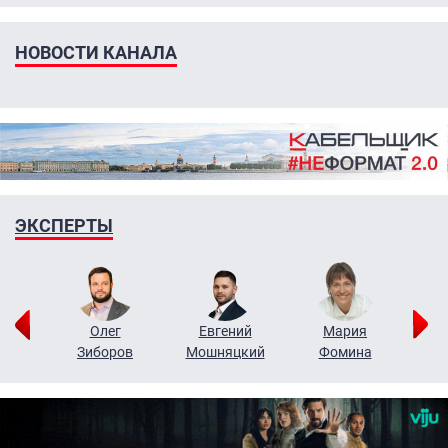
НОВОСТИ КАНАЛА
ЭКСПЕРТЫ
рий
Олег
Евгений
Мария
н
Зиборов
Мошняцкий
Фомина