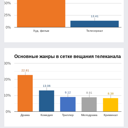
50%
25%
13.41
13.41
0%
Худ. фильм
Телесериал
Основные жанры в сетке вещания телеканала
30%
22.81
22.81
20%
13.06
13.06
9.12
9.12
8.91
8.91
8.38
8.38
10%
0%
Драма
Комедия
Триллер
Мелодрама
Криминал