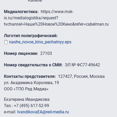
Кабель
Медиалогистика
https://www.msk-
ix.ru/medialogistika/request?
tvchannel=Наше%20Новое%20Кино&refer=cabelman.ru
Логотип полиграфический
nashe_novoe_kino_pechatnyy.eps
Номер лицензии
27103
Номер свидетельства о СМИ
ЭЛ № ФС77-49642
Контакты представителя
127427, Россия, Москва
ул. Академика Королева, 19
ООО «ТПО Ред Медиа»
Екатерина Ивандикова
Тел.: +7 (495) 617-52-99
e-mail:
IvandikovaEA@red-media.ru