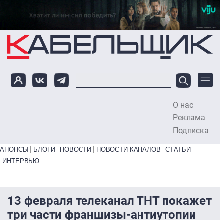
Перейти к основному содержанию
О нас
To
Реклама
Подписка
Primary links bottom
АНОНСЫ
БЛОГИ
НОВОСТИ
НОВОСТИ КАНАЛОВ
СТАТЬИ
ИНТЕРВЬЮ
13 февраля телеканал ТНТ покажет
три части франшизы-антиутопии