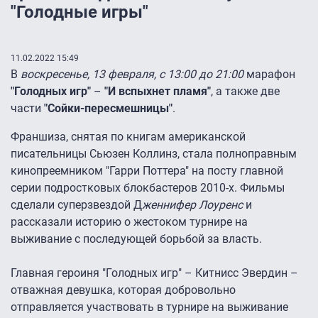
"Голодные игры"
11.02.2022 15:49
В
воскресенье, 13 февраля, с 13:00 до 21:00
марафон
"Голодных игр"
–
"И вспыхнет пламя"
, а также две
части
"Сойки-пересмешницы"
.
Франшиза, снятая по книгам американской
писательницы Сьюзен Коллинз, стала полноправным
кинопреемником "Гарри Поттера" на посту главной
серии подростковых блокбастеров 2010-х. Фильмы
сделали суперзвездой Д
женнифер Лоуренс
и
рассказали историю о жестоком турнире на
выживание с последующей борьбой за власть.
Главная героиня "Голодных игр" – Китнисс Эвердин –
отважная девушка, которая добровольно
отправляется участвовать в турнире на выживание