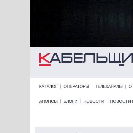
Перейти к основному содержанию
Primary links
КАТАЛОГ
ОПЕРАТОРЫ
ТЕЛЕКАНАЛЫ
О
Primary links bottom
АНОНСЫ
БЛОГИ
НОВОСТИ
НОВОСТИ 