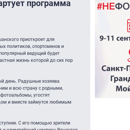
тартует программа
анского приоткроет для
ых политиков, спортсменов и
 популярный ведущий будет
астная жизнь которой до сих пор
ый день. Радушные хозяева
 ним и всю страну с родными,
 фотоальбомы, угостят
дом и вместе займутся любимым
ступнее. С его помощью зрители
ст и олимпийский чемпион Вячеслав