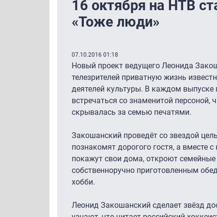
16 октября на НТВ с
«Тоже люди»
07.10.2016 01:18
Новый проект ведущего Леонида Закош
телезрителей приватную жизнь известн
деятелей культуры. В каждом выпуске
встречаться со знаменитой персоной, ч
скрывалась за семью печатями.
Закошанский проведёт со звездой цел
познакомят дорогого гостя, а вместе с
покажут свои дома, откроют семейные
собственноручно приготовленным обе
хобби.
Леонид Закошанский сделает звёзд до
узнают, что читает российский хоккеи