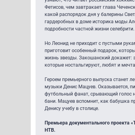
Фетисов, чем завтракает глава Чеченс
какой распорядок дня у балерины Све
гардеробных в доме историка моды Ал
подробности частной жизни селебрити.
Но Леонид не приходит с пустыми рука
приготовит особенный подарок, котор
жизнь звезды. Закошанский докажет: 
которые ностальгируют, любят и мечт
Героем премьерного выпуска станет л
музыки Денис Мацуев. Оказывается, пи
футбольный фанат, срывающий голос на
бани. Мацуев вспомнит, как бабушка п
Денису учебу в столице.
Премьера документального проекта «Т
НТВ.