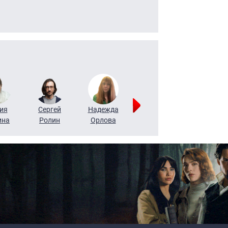
ия
Сергей
Надежда
Мария
Алексей
ина
Ролин
Орлова
Щербаль
Леонтьев