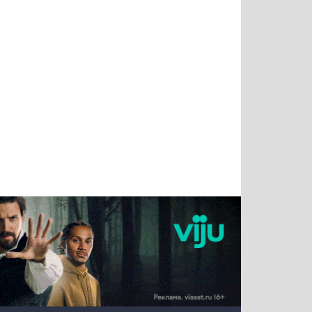
Татьяна
Тимур
Григорий
Олег
Воронова
Чудутов
Кузин
Зиборов