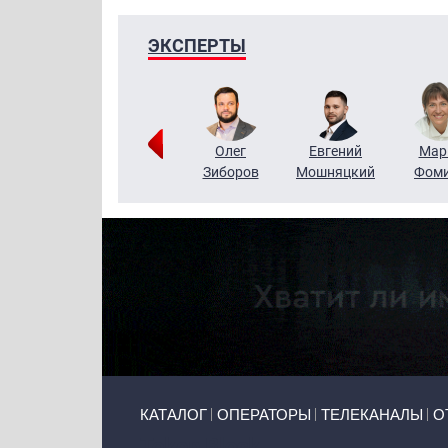
ЭКСПЕРТЫ
Тимур
Григорий
Олег
Евгений
Мар
Чудутов
Кузин
Зиборов
Мошняцкий
Фом
Primary links
КАТАЛОГ
ОПЕРАТОРЫ
ТЕЛЕКАНАЛЫ
О
Token Block