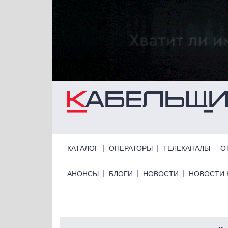
Перейти к основному содержанию
Primary links
КАТАЛОГ
ОПЕРАТОРЫ
ТЕЛЕКАНАЛЫ
О
Primary links bottom
АНОНСЫ
БЛОГИ
НОВОСТИ
НОВОСТИ 