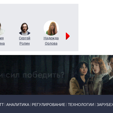
ия
Сергей
Надежда
Мария
Алексей
ина
Ролин
Орлова
Щербаль
Леонтьев
ТТ
АНАЛИТИКА
РЕГУЛИРОВАНИЕ
ТЕХНОЛОГИИ
ЗАРУБЕ