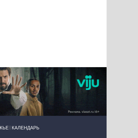
Татьяна
Тимур
Григорий
Олег
Воронова
Чудутов
Кузин
Зиборов
ЖЬЕ
КАЛЕНДАРЬ