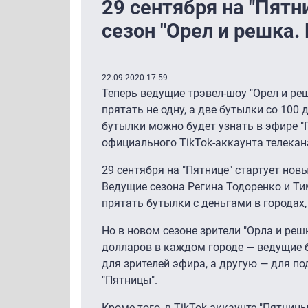
29 сентября на "Пятн
сезон "Орел и решка.
22.09.2020 17:59
Теперь ведущие трэвел-шоу "Орел и ре
прятать не одну, а две бутылки со 10
бутылки можно будет узнать в эфире "
официального TikTok-аккаунта телекан
29 сентября на "Пятнице" стартует новы
Ведущие сезона Регина Тодоренко и Ти
прятать бутылки с деньгами в городах,
Но в новом сезоне зрители "Орла и решк
долларов в каждом городе — ведущие б
для зрителей эфира, а другую — для по
"Пятницы".
Кроме того, в TikTok-аккаунте "Пятни