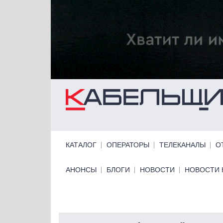
Перейти к основному содержанию
Primary links
КАТАЛОГ
ОПЕРАТОРЫ
ТЕЛЕКАНАЛЫ
О
Primary links bottom
АНОНСЫ
БЛОГИ
НОВОСТИ
НОВОСТИ 