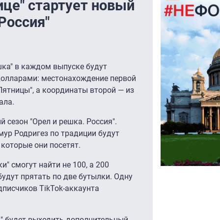
ице" стартует новый
 Россия"
шка" в каждом выпуске будут
0 долларами: местонахождение первой
Пятницы", а координаты второй — из
ала.
й сезон "Орел и решка. Россия".
мур Родригез по традиции будут
 которые они посетят.
и" смогут найти не 100, а 200
удут прятать по две бутылки. Одну
дписчиков TikTok-аккаунта
цы" будет выходить дополнительный