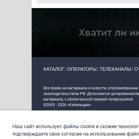
Primary links
КАТАЛОГ
ОПЕРАТОРЫ
ТЕЛЕКАНАЛЫ
О
Token Block
Все права на материалы и новости, опубликованные
законодательством РФ. Допускается цитирование без
материала, с обязательной прямой гиперссылкой.
©2005 - 2026 «Кабельщик»
Политика сайта "Кабельщик" (интернет-адреса
www.c
пользователей сети интернет
Наш сайт использует файлы cookie и схожие техноло
DrupalCoder — поддержка сайта c 2017 года
подтверждаете свое согласие на использование файло