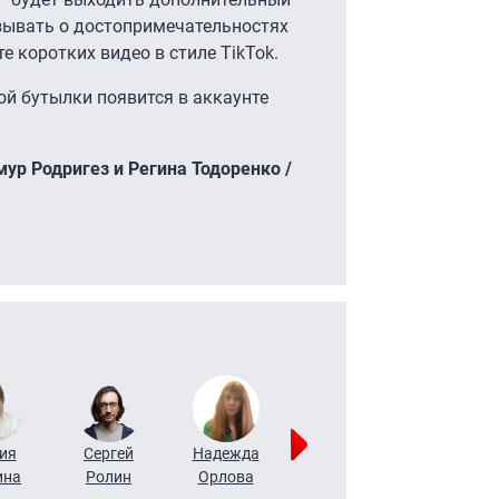
азывать о достопримечательностях
е коротких видео в стиле TikTok.
й бутылки появится в аккаунте
мур Родригез и Регина Тодоренко /
ия
Сергей
Надежда
Мария
Алексей
ина
Ролин
Орлова
Щербаль
Леонтьев