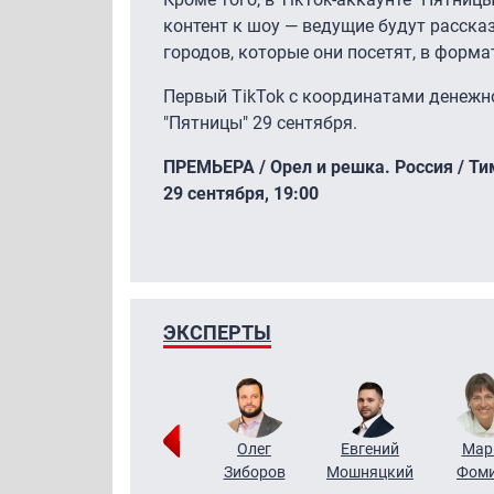
контент к шоу — ведущие будут расск
городов, которые они посетят, в формат
Первый TikTok c координатами денежно
"Пятницы" 29 сентября.
ПРЕМЬЕРА / Орел и решка. Россия / Ти
29 сентября, 19:00
ЭКСПЕРТЫ
Тимур
Григорий
Олег
Евгений
Мар
Чудутов
Кузин
Зиборов
Мошняцкий
Фом