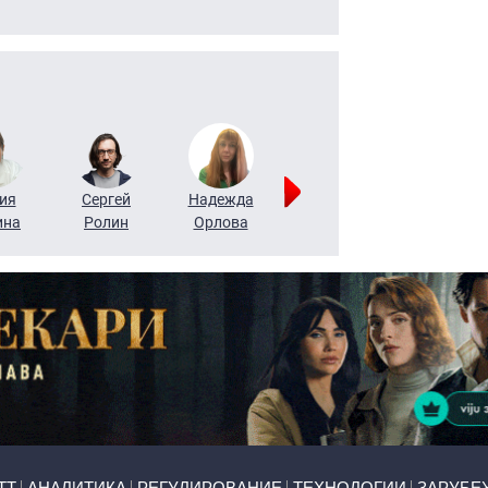
ия
Сергей
Надежда
Мария
Алексей
ина
Ролин
Орлова
Щербаль
Леонтьев
ТТ
АНАЛИТИКА
РЕГУЛИРОВАНИЕ
ТЕХНОЛОГИИ
ЗАРУБЕ