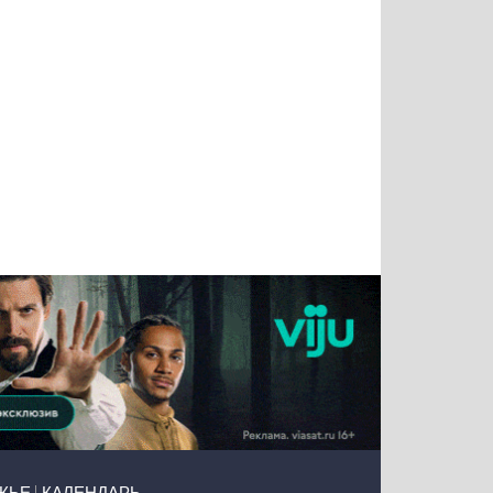
Татьяна
Тимур
Григорий
Олег
Воронова
Чудутов
Кузин
Зиборов
ЖЬЕ
КАЛЕНДАРЬ