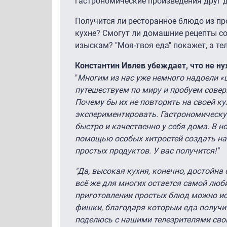
гастрономические произведения друг 
Получится ли ресторанное блюдо из пр
кухне? Смогут ли домашние рецепты с
изыскам? "Моя-твоя еда" покажет, а те
Константин Ивлев убеждает, что не н
"
Многим из нас уже немного надоели «
путешествуем по миру и пробуем сове
Почему бы их не повторить на своей ку
экспериментировать. Гастрономическу
быстро и качественно у себя дома. В н
помощью особых хитростей создать на
простых продуктов. У вас получится!"
"Да, высокая кухня, конечно, достойн
всё же для многих остается самой люб
приготовлении простых блюд можно ис
фишки, благодаря которым еда получит
поделюсь с нашими телезрителями свои