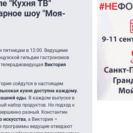
ле "Кухня ТВ"
арное шоу "Моя-
и пятницам в 12:00. Ведущими
нцузской гильдии гастрономов
, телерадиоведущая
Виктория
тория сойдутся в настоящем
 высокая кухня доступна каждому.
омашней еды.
В каждом выпуске в
ый набор продуктов. Но подход к
вершенно разный. Константин
о искусства
, а Виктория
–
це программы ведущие отведают