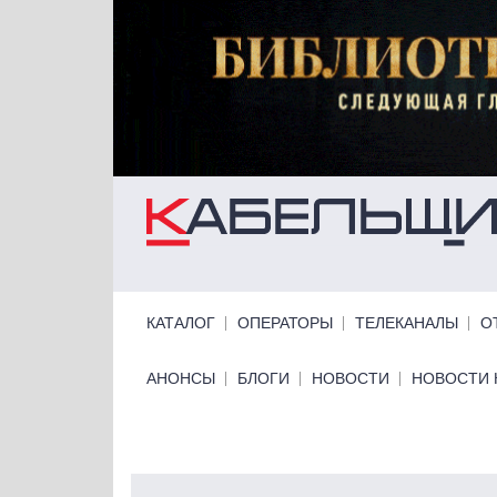
Перейти к основному содержанию
Primary links
КАТАЛОГ
ОПЕРАТОРЫ
ТЕЛЕКАНАЛЫ
О
Primary links bottom
АНОНСЫ
БЛОГИ
НОВОСТИ
НОВОСТИ 