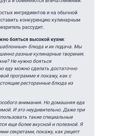
друга и обменяются впечатлениями.
остых ингредиентов и на обычной
оставить конкуренцию кулинарным
лезритель рассудит.
ужно бояться высокой кухни
:
шаблонные» блюда и их подача. Мы
ршенно разные кулинарные творения.
хне? Не нужно бояться
ю еду можно сделать достаточно
овой программе я покажу, как с
стоящие ресторанные блюда из
а особого внимания. Но домашняя еда
имой. И это неудивительно. Даже при
пользовать такие специальные
ся еще более вкусной и полезной. Я
ми секретами, покажу, как рецепт