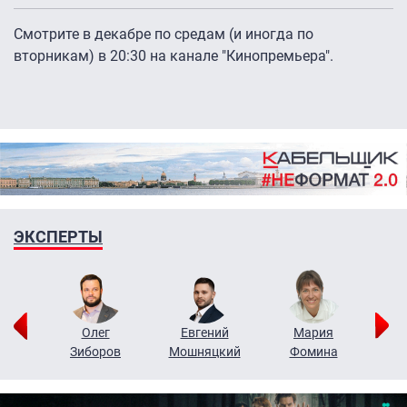
Смотрите в декабре по средам (и иногда по
вторникам) в 20:30 на канале "Кинопремьера".
ЭКСПЕРТЫ
рий
Олег
Евгений
Мария
н
Зиборов
Мошняцкий
Фомина