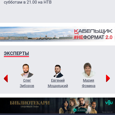
субботам в 21.00 на НТВ
ЭКСПЕРТЫ
рий
Олег
Евгений
Мария
н
Зиборов
Мошняцкий
Фомина