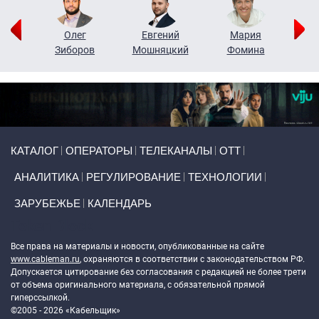
рий
Олег
Евгений
Мария
н
Зиборов
Мошняцкий
Фомина
Primary links
КАТАЛОГ
ОПЕРАТОРЫ
ТЕЛЕКАНАЛЫ
ОТТ
АНАЛИТИКА
РЕГУЛИРОВАНИЕ
ТЕХНОЛОГИИ
ЗАРУБЕЖЬЕ
КАЛЕНДАРЬ
Token Block
Все права на материалы и новости, опубликованные на сайте
www.cableman.ru
, охраняются в соответствии с законодательством РФ.
Допускается цитирование без согласования с редакцией не более трети
от объема оригинального материала, с обязательной прямой
гиперссылкой.
©2005 - 2026 «Кабельщик»