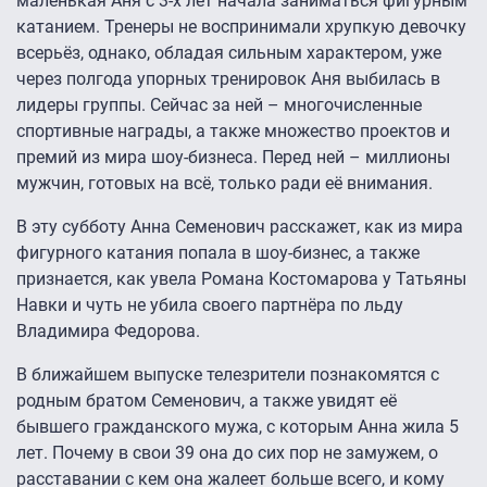
маленькая Аня с 3-х лет начала заниматься фигурным
катанием. Тренеры не воспринимали хрупкую девочку
всерьёз, однако, обладая сильным характером, уже
через полгода упорных тренировок Аня выбилась в
лидеры группы. Сейчас за ней – многочисленные
спортивные награды, а также множество проектов и
премий из мира шоу-бизнеса. Перед ней – миллионы
мужчин, готовых на всё, только ради её внимания.
В эту субботу Анна Семенович расскажет, как из мира
фигурного катания попала в шоу-бизнес, а также
признается, как увела Романа Костомарова у Татьяны
Навки и чуть не убила своего партнёра по льду
Владимира Федорова.
В ближайшем выпуске телезрители познакомятся с
родным братом Семенович, а также увидят её
бывшего гражданского мужа, с которым Анна жила 5
лет. Почему в свои 39 она до сих пор не замужем, о
расставании с кем она жалеет больше всего, и кому