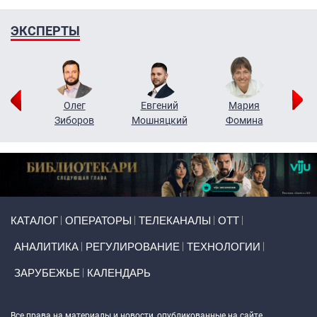
ЭКСПЕРТЫ
рий
Олег
Евгений
Мария
н
Зиборов
Мошняцкий
Фомина
Primary links
КАТАЛОГ
ОПЕРАТОРЫ
ТЕЛЕКАНАЛЫ
ОТТ
АНАЛИТИКА
РЕГУЛИРОВАНИЕ
ТЕХНОЛОГИИ
ЗАРУБЕЖЬЕ
КАЛЕНДАРЬ
Token Block
Все права на материалы и новости, опубликованные на сайте