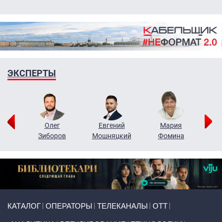
ЭКСПЕРТЫ
рий
Олег
Евгений
Мария
н
Зиборов
Мошняцкий
Фомина
Primary links
КАТАЛОГ
ОПЕРАТОРЫ
ТЕЛЕКАНАЛЫ
ОТТ