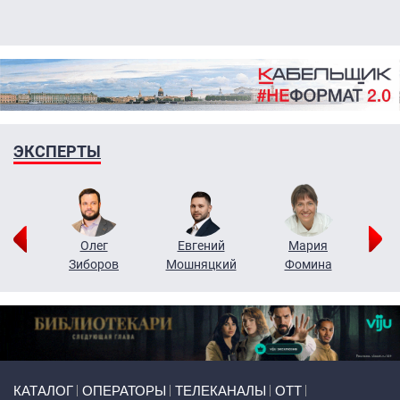
ЭКСПЕРТЫ
рий
Олег
Евгений
Мария
н
Зиборов
Мошняцкий
Фомина
Primary links
КАТАЛОГ
ОПЕРАТОРЫ
ТЕЛЕКАНАЛЫ
ОТТ