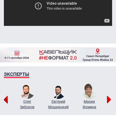
ЭКСПЕРТЫ
рий
Олег
Евгений
Мария
н
Зиборов
Мошняцкий
Фомина