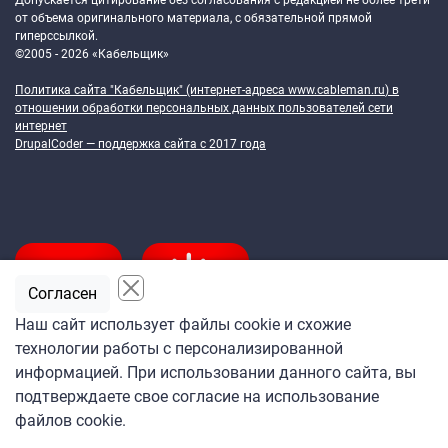
Допускается цитирование без согласования с редакцией не более трети
от объема оригинального материала, с обязательной прямой
гиперссылкой.
©2005 - 2026 «Кабельщик»
Политика сайта "Кабельщик" (интернет-адреса
www.cableman.ru
) в
отношении обработки персональных данных пользователей сети
интернет
DrupalCoder — поддержка сайта c 2017 года
Согласен
Наш сайт использует файлы cookie и схожие
технологии работы с персонализированной
Подпишитесь
информацией. При использовании данного сайта, вы
на ежедневную рассылку
подтверждаете свое согласие на использование
«Кабельщика»
файлов cookie.