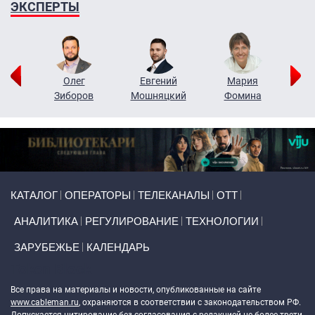
ЭКСПЕРТЫ
рий
Олег
Евгений
Мария
н
Зиборов
Мошняцкий
Фомина
Primary links
КАТАЛОГ
ОПЕРАТОРЫ
ТЕЛЕКАНАЛЫ
ОТТ
АНАЛИТИКА
РЕГУЛИРОВАНИЕ
ТЕХНОЛОГИИ
ЗАРУБЕЖЬЕ
КАЛЕНДАРЬ
Token Block
Все права на материалы и новости, опубликованные на сайте
www.cableman.ru
, охраняются в соответствии с законодательством РФ.