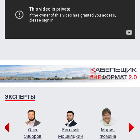
ЭКСПЕРТЫ
рий
Олег
Евгений
Мария
н
Зиборов
Мошняцкий
Фомина