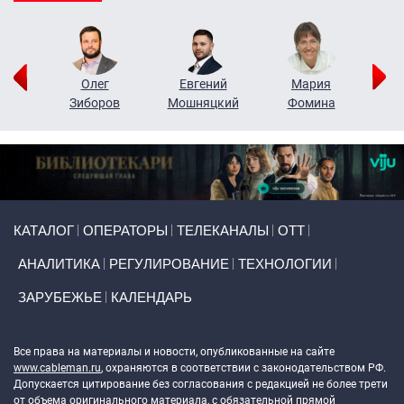
рий
Олег
Евгений
Мария
н
Зиборов
Мошняцкий
Фомина
Primary links
КАТАЛОГ
ОПЕРАТОРЫ
ТЕЛЕКАНАЛЫ
ОТТ
АНАЛИТИКА
РЕГУЛИРОВАНИЕ
ТЕХНОЛОГИИ
ЗАРУБЕЖЬЕ
КАЛЕНДАРЬ
Token Block
Все права на материалы и новости, опубликованные на сайте
www.cableman.ru
, охраняются в соответствии с законодательством РФ.
Допускается цитирование без согласования с редакцией не более трети
от объема оригинального материала, с обязательной прямой