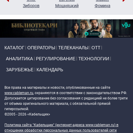
н
Зиборов
Мошняцкий
Фомина
Primary links
КАТАЛОГ
ОПЕРАТОРЫ
ТЕЛЕКАНАЛЫ
ОТТ
АНАЛИТИКА
РЕГУЛИРОВАНИЕ
ТЕХНОЛОГИИ
ЗАРУБЕЖЬЕ
КАЛЕНДАРЬ
Token Block
Все права на материалы и новости, опубликованные на сайте
www.cableman.ru
, охраняются в соответствии с законодательством РФ.
Допускается цитирование без согласования с редакцией не более трети
от объема оригинального материала, с обязательной прямой
гиперссылкой.
©2005 - 2026 «Кабельщик»
Политика сайта "Кабельщик" (интернет-адреса
www.cableman.ru
) в
отношении обработки персональных данных пользователей сети