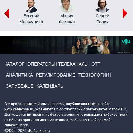
ор
Евгений
Мария
Сергей
Н
ко
Мошняцкий
Фомина
Ролин
Primary links
КАТАЛОГ
ОПЕРАТОРЫ
ТЕЛЕКАНАЛЫ
ОТТ
АНАЛИТИКА
РЕГУЛИРОВАНИЕ
ТЕХНОЛОГИИ
ЗАРУБЕЖЬЕ
КАЛЕНДАРЬ
Token Block
Все права на материалы и новости, опубликованные на сайте
www.cableman.ru
, охраняются в соответствии с законодательством РФ.
Допускается цитирование без согласования с редакцией не более трети
от объема оригинального материала, с обязательной прямой
гиперссылкой.
©2005 - 2026 «Кабельщик»