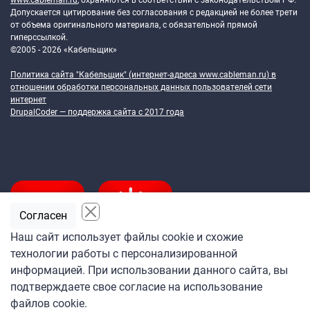
www.cableman.ru
, охраняются в соответствии с законодательством РФ.
Допускается цитирование без согласования с редакцией не более трети
от объема оригинального материала, с обязательной прямой
гиперссылкой.
©2005 - 2026 «Кабельщик»
Политика сайта "Кабельщик" (интернет-адреса
www.cableman.ru
) в
отношении обработки персональных данных пользователей сети
интернет
DrupalCoder — поддержка сайта c 2017 года
Согласен
Наш сайт использует файлы cookie и схожие
технологии работы с персонализированной
Подпишитесь
информацией. При использовании данного сайта, вы
на ежедневную рассылку
подтверждаете свое согласие на использование
«Кабельщика»
файлов cookie.