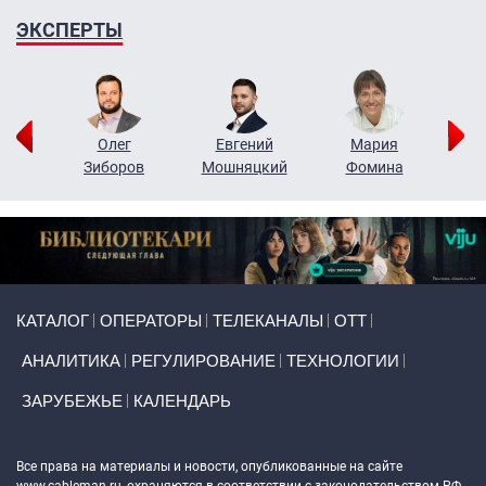
ЭКСПЕРТЫ
рий
Олег
Евгений
Мария
н
Зиборов
Мошняцкий
Фомина
Primary links
КАТАЛОГ
ОПЕРАТОРЫ
ТЕЛЕКАНАЛЫ
ОТТ
АНАЛИТИКА
РЕГУЛИРОВАНИЕ
ТЕХНОЛОГИИ
ЗАРУБЕЖЬЕ
КАЛЕНДАРЬ
Token Block
Все права на материалы и новости, опубликованные на сайте