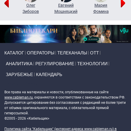
рий
Олег
Евгений
Мария
н
Зиборов
Мошняцкий
Фомина
Primary links
КАТАЛОГ
ОПЕРАТОРЫ
ТЕЛЕКАНАЛЫ
ОТТ
АНАЛИТИКА
РЕГУЛИРОВАНИЕ
ТЕХНОЛОГИИ
ЗАРУБЕЖЬЕ
КАЛЕНДАРЬ
Token Block
Все права на материалы и новости, опубликованные на сайте
www.cableman.ru
, охраняются в соответствии с законодательством РФ.
Допускается цитирование без согласования с редакцией не более трети
от объема оригинального материала, с обязательной прямой
гиперссылкой.
©2005 - 2026 «Кабельщик»
Политика сайта "Кабельщик" (интернет-адреса
www.cableman.ru
) в