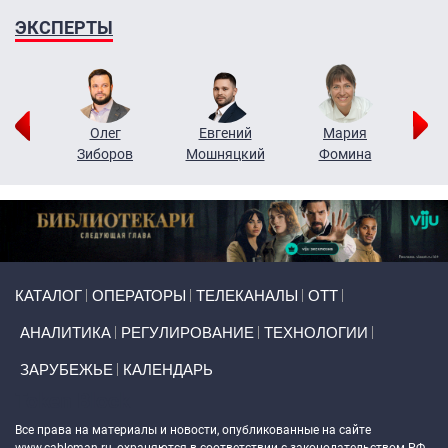
ЭКСПЕРТЫ
рий
Олег
Евгений
Мария
н
Зиборов
Мошняцкий
Фомина
Primary links
КАТАЛОГ
ОПЕРАТОРЫ
ТЕЛЕКАНАЛЫ
ОТТ
АНАЛИТИКА
РЕГУЛИРОВАНИЕ
ТЕХНОЛОГИИ
ЗАРУБЕЖЬЕ
КАЛЕНДАРЬ
Token Block
Все права на материалы и новости, опубликованные на сайте