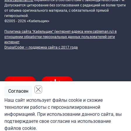
www.cableman.ru
, охраняются в соответствии с законодательством РФ.
Допускается цитирование без согласования с редакцией не более трети
от объема оригинального материала, с обязательной прямой
гиперссылкой.
©2005 - 2026 «Кабельщик»
Политика сайта "Кабельщик" (интернет-адреса
www.cableman.ru
) в
отношении обработки персональных данных пользователей сети
интернет
DrupalCoder — поддержка сайта c 2017 года
Согласен
Наш сайт использует файлы cookie и схожие
технологии работы с персонализированной
Подпишитесь
информацией. При использовании данного сайта, вы
на ежедневную рассылку
подтверждаете свое согласие на использование
«Кабельщика»
файлов cookie.