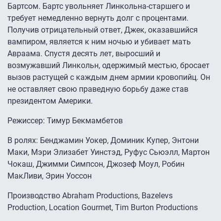
Бартсом. Бартс увольняет Линкольна-старшего и
требует немедленно вернуть долг с процентами.
Получив отрицательный ответ, Джек, оказавшийся
вампиром, является к ним ночью и убивает мать
Авраама. Спустя десять лет, выросший и
возмужавший Линкольн, одержимый местью, бросает
вызов растущей с каждым днем армии кровопийц. Он
не оставляет свою праведную борьбу даже став
президентом Америки.
Режиссер: Тимур Бекмамбетов
В ролях: Бенджамин Уокер, Доминик Купер, Энтони
Маки, Мэри Элизабет Уинстэд, Руфус Сьюэлл, Мартон
Чокаш, Джимми Симпсон, Джозеф Моул, Робин
МакЛиви, Эрин Уоссон
Производство Abraham Productions, Bazelevs
Production, Location Gourmet, Tim Burton Productions