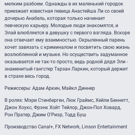
мелким разбоем. Однажды в их маленький городок
приезжает известная певица Анастейша Ли со своей
дочерью Анабель, которая только начинает
певческую карьеру. Молодые люди знакомятся, и
Элай влюбляется в девушку с первого взгляда. Вскоре
она отвечает ему взаимностью. Окрыленный парень
хочет завязать с криминалом и посвятить свою жизнь
возлюбленной и музыке. Но осуществить задуманное
оказывается не так-то просто, ведь родной дядя Эли -
знаменитый гангстер Тарзан Ларкин, который держит
в страхе весь город.
Режиссеры: Адам Аркин, Майкл Диннер
В ролях: Мэри Стинберген, Люк Граймс, Хейли Беннетт,
Джон Хоукс, Фрэнк Хойт Тейлор, Джон-Пол Ховард,
Рон Пратер, Джим О’Риэр, Тодд Буш
Производство Canal+, FX Network, Linson Entertainment