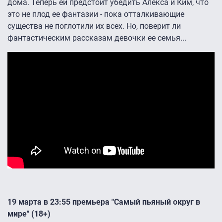
дома. Теперь ей предстоит убедить Алекса и Ким, что
это не плод ее фантазии - пока отталкивающие
существа не поглотили их всех. Но, поверит ли
фантастическим рассказам девочки ее семья...
19 марта в 23:55 премьера "Самый пьяный округ в
мире" (18+)