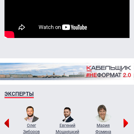
ЭКСПЕРТЫ
рий
Олег
Евгений
Мария
н
Зиборов
Мошняцкий
Фомина