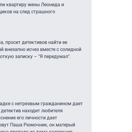
али квартиру жены Леонида и
щиков на след страшного
а, просит детективов найти ее
й внезапно исчез вместе с солидной
откую записку – "Я передумал".
щадке с нетрезвым гражданином дает
т детектив находит любителя
снение его личности дает
овут Паша Рюмочник, он матерый
ехина пропала из дома коллекция