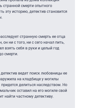
ль странной смерти опытного
ь эту историю, детектив становится
ы.
асследует странную смерть ее отца
он ни с того, ни с сего начал пить,
ел взять себя в руки и целый год
до смерти.
 детектив ведет поиск любовницы ее
наружила на кладбище у могилы
ей придется делиться наследством. Но
 мальчик оставил на его могиле свой
ит найти частному детективу.