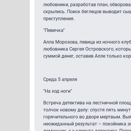
любовники, разработав план, обворов
скрылись. Поиск беглецов выводит сы
преступления.
"Певичка"
Алла Морозова, певица из ночного клуб
любовника Сергея Островского, которы
суммой денег, оставив Алле только кор
Среда 5 апреля
"На ход ноги"
Встреча детектива на лестничной пло
толчок новому делу: спустя пять мину
горячительного во дворе мертвым. Выя
неожиданный результат – покойника з
домушник, а у клиента детектива, Пот