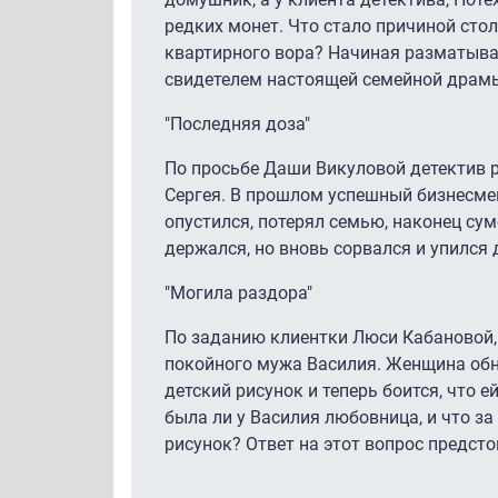
редких монет. Что стало причиной сто
квартирного вора? Начиная разматыват
свидетелем настоящей семейной драм
"Последняя доза"
По просьбе Даши Викуловой детектив р
Сергея. В прошлом успешный бизнесмен, 
опустился, потерял семью, наконец сум
держался, но вновь сорвался и упился 
"Могила раздора"
По заданию клиентки Люси Кабановой,
покойного мужа Василия. Женщина об
детский рисунок и теперь боится, что 
была ли у Василия любовница, и что за
рисунок? Ответ на этот вопрос предсто