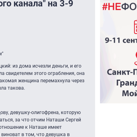
го канала" на 3-9
м"
ий: из дома исчезли деньги, и его
а свидетелем этого ограбления, она
знакомая женщина перемахнула через
ыла такова.
ву, девушку-олигофрена, которую
аться, за что отчим Наташи Сергей
отношение к Наташе имеет
виноват в том, что девушка в