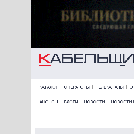
Перейти к основному содержанию
Primary links
КАТАЛОГ
ОПЕРАТОРЫ
ТЕЛЕКАНАЛЫ
О
Primary links bottom
АНОНСЫ
БЛОГИ
НОВОСТИ
НОВОСТИ 