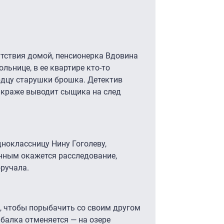
утствия домой, пенсионерка Вдовина
льнице, в ее квартире кто-то
рдцу старушки брошка. Детектив
й краже выводит сыщика на след
ноклассницу Нину Гоголеву,
анным окажется расследование,
оручала.
, чтобы порыбачить со своим другом
алка отменяется — на озере