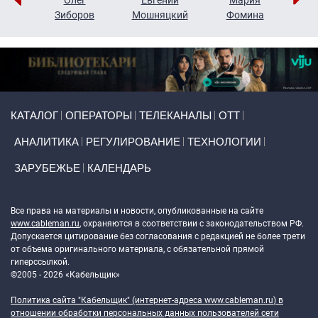
н
Зиборов
Мошняцкий
Фомина
Primary links
КАТАЛОГ
ОПЕРАТОРЫ
ТЕЛЕКАНАЛЫ
ОТТ
АНАЛИТИКА
РЕГУЛИРОВАНИЕ
ТЕХНОЛОГИИ
ЗАРУБЕЖЬЕ
КАЛЕНДАРЬ
Token Block
Все права на материалы и новости, опубликованные на сайте
www.cableman.ru
, охраняются в соответствии с законодательством РФ.
Допускается цитирование без согласования с редакцией не более трети
от объема оригинального материала, с обязательной прямой
гиперссылкой.
©2005 - 2026 «Кабельщик»
Политика сайта "Кабельщик" (интернет-адреса
www.cableman.ru
) в
отношении обработки персональных данных пользователей сети