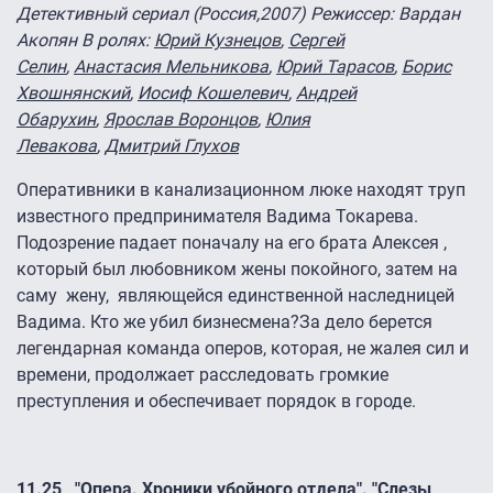
Детективный сериал (Россия,2007) Режиссер
: Вардан
Акопян В ролях:
Юрий Кузнецов
,
Сергей
Селин
,
Анастасия Мельникова
,
Юрий Тарасов
,
Борис
Хвошнянский
,
Иосиф Кошелевич
,
Андрей
Обарухин
,
Ярослав Воронцов
,
Юлия
Левакова
,
Дмитрий Глухов
Оперативники в канализационном люке находят труп
известного предпринимателя Вадима Токарева.
Подозрение падает поначалу на его брата Алексея ,
который был любовником жены покойного, затем на
саму жену, являющейся единственной наследницей
Вадима. Кто же убил бизнесмена?За дело берется
легендарная команда оперов, которая, не жалея сил и
времени, продолжает расследовать громкие
преступления и обеспечивает порядок в городе.
11.25 "Опера. Хроники убойного отдела". "Слезы