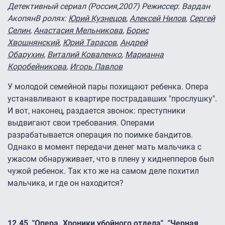
Детективный сериал (Россия,2007) Режиссер
:
Вардан
Акопян
В ролях:
Юрий Кузнецов
,
Алексей Нилов
,
Сергей
Селин
,
Анастасия Мельникова
,
Борис
Хвошнянский
,
Юрий Тарасов
,
Андрей
Обарухин
,
Виталий Коваленко
,
Марианна
Коробейникова
,
Игорь Павлов
У молодой семейной пары похищают ребенка. Опера
устанавливают в квартире пострадавших "прослушку".
И вот, наконец, раздается звонок: преступники
выдвигают свои требования. Операми
разрабатывается операция по поимке бандитов.
Однако в момент передачи денег мать мальчика с
ужасом обнаруживает, что в плену у киднепперов был
чужой ребенок. Так кто же на самом деле похитил
мальчика, и где он находится?
12.45 "Опера. Хроники убойного отдела". "Черная