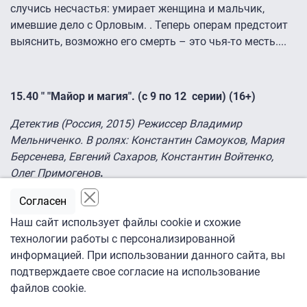
случись несчастья: умирает женщина и мальчик,
имевшие дело с Орловым. . Теперь операм предстоит
выяснить, возможно его смерть – это чья-то месть....
15.40 "
"Майор и магия". (с 9 по 12 серии) (16+)
Детектив (Россия, 2015) Режиссер Владимир
Мельниченко. В ролях: Константин Самоуков, Мария
Берсенева, Евгений Сахаров, Константин Войтенко,
Олег Примогенов
.
Главным героям предстоит выяснить обстоятельства
Согласен
пропажи двух девочек- школьниц, расследовать
Наш сайт использует файлы cookie и схожие
дерзкие ограбления в квартирах, понять кто же сделал
технологии работы с персонализированной
мистический звонок «с того света», погубивший
информацией. При использовании данного сайта, вы
крупного бизнесмена, и разобраться в
подтверждаете свое согласие на использование
инсценированном несчастном случае – смерти двух
файлов cookie.
утопленников.