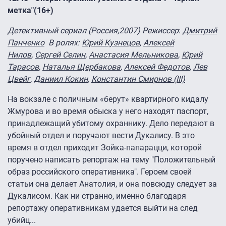
метка"(16+)
Детективный сериал (Россия,2007) Режиссер
:
Дмитрий
Панченко
В ролях:
Юрий Кузнецов
,
Алексей
Нилов
,
Сергей Селин
,
Анастасия Мельникова
,
Юрий
Тарасов
,
Наталья Щербакова
,
Алексей Федотов
,
Лев
Цвейг
,
Даниил Кокин
,
Константин Смирнов (III)
На вокзале с поличным «берут» квартирного кидалу
Жмурова и во время обыска у него находят паспорт,
принадлежащий убитому охраннику. Дело передают в
убойный отдел и поручают вести Дукалису. В это
время в отдел приходит Зойка-папарацци, которой
поручено написать репортаж на тему "Положительный
образ российского оперативника". Героем своей
статьи она делает Анатолия, и она повсюду следует за
Дукалисом. Как ни странно, именно благодаря
репортажу оперативникам удается выйти на след
убийц...