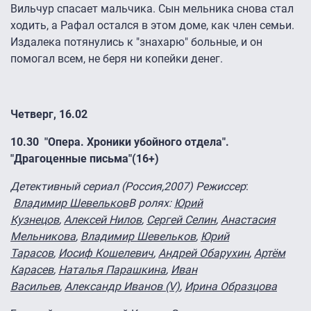
Вильчур спасает мальчика. Сын мельника снова стал
ходить, а Рафал остался в этом доме, как член семьи.
Издалека потянулись к "знахарю" больные, и он
помогал всем, не беря ни копейки денег.
Четверг, 16.02
10.30
"Опера. Хроники убойного отдела".
"Драгоценные письма"
(16+)
Детективный сериал (Россия,2007) Режиссер
:
Владимир Шевельков
В ролях:
Юрий
Кузнецов
,
Алексей Нилов
,
Сергей Селин
,
Анастасия
Мельникова
,
Владимир Шевельков
,
Юрий
Тарасов
,
Иосиф Кошелевич
,
Андрей Обарухин
,
Артём
Карасев
,
Наталья Парашкина
,
Иван
Васильев
,
Александр Иванов (V)
,
Ирина Образцова