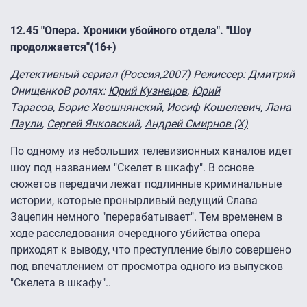
12.45 "Опера. Хроники убойного отдела". "Шоу
продолжается"(16+)
Детективный сериал (Россия,2007) Режиссер
:
Дмитрий
Онищенко
В ролях:
Юрий Кузнецов
,
Юрий
Тарасов
,
Борис Хвошнянский
,
Иосиф Кошелевич
,
Лана
Паули
,
Сергей Янковский
,
Андрей Смирнов (X)
По одному из небольших телевизионных каналов идет
шоу под названием "Скелет в шкафу". В основе
сюжетов передачи лежат подлинные криминальные
истории, которые пронырливый ведущий Слава
Зацепин немного "перерабатывает". Тем временем в
ходе расследования очередного убийства опера
приходят к выводу, что преступление было совершено
под впечатлением от просмотра одного из выпусков
"Скелета в шкафу"..