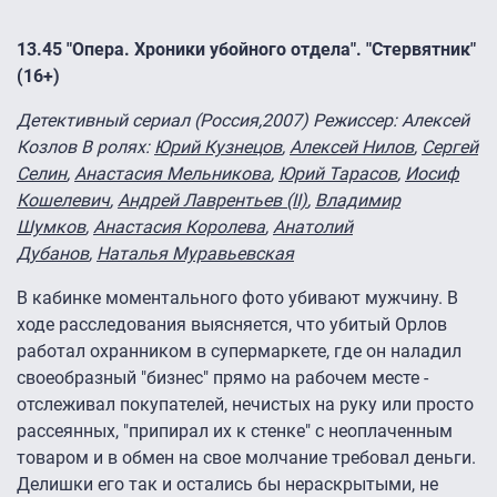
13.45 "Опера. Хроники убойного отдела". "Стервятник"
(16+)
Детективный сериал (Россия,2007) Режиссер
: Алексей
Козлов В ролях:
Юрий Кузнецов
,
Алексей Нилов
,
Сергей
Селин
,
Анастасия Мельникова
,
Юрий Тарасов
,
Иосиф
Кошелевич
,
Андрей Лаврентьев (II)
,
Владимир
Шумков
,
Анастасия Королева
,
Анатолий
Дубанов
,
Наталья Муравьевская
В кабинке моментального фото убивают мужчину. В
ходе расследования выясняется, что убитый Орлов
работал охранником в супермаркете, где он наладил
своеобразный "бизнес" прямо на рабочем месте -
отслеживал покупателей, нечистых на руку или просто
рассеянных, "припирал их к стенке" с неоплаченным
товаром и в обмен на свое молчание требовал деньги.
Делишки его так и остались бы нераскрытыми, не