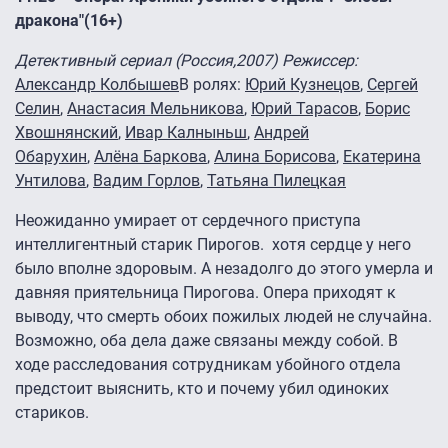
дракона"(16+)
Детективный сериал (Россия,2007) Режиссер
:
Александр Колбышев
В ролях:
Юрий Кузнецов
,
Сергей
Селин
,
Анастасия Мельникова
,
Юрий Тарасов
,
Борис
Хвошнянский
,
Ивар Калныньш
,
Андрей
Обарухин
,
Алёна Баркова
,
Алина Борисова
,
Екатерина
Унтилова
,
Вадим Горлов
,
Татьяна Пилецкая
Неожиданно умирает от сердечного приступа
интеллигентный старик Пирогов. хотя сердце у него
было вполне здоровым. А незадолго до этого умерла и
давняя приятельница Пирогова. Опера приходят к
выводу, что смерть обоих пожилых людей не случайна.
Возможно, оба дела даже связаны между собой. В
ходе расследования сотрудникам убойного отдела
предстоит выяснить, кто и почему убил одиноких
стариков.