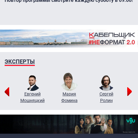
Повтор программы смотрите каждую субботу в 09.00!
ЭКСПЕРТЫ
ор
Евгений
Мария
Сергей
Н
ко
Мошняцкий
Фомина
Ролин