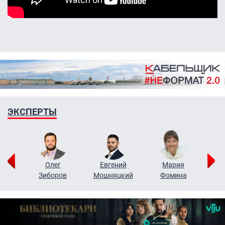
ЭКСПЕРТЫ
рий
Олег
Евгений
Мария
н
Зиборов
Мошняцкий
Фомина