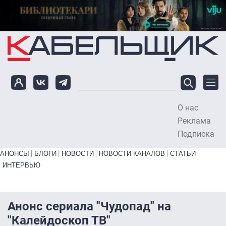
Перейти к основному содержанию
О нас
To
Реклама
Подписка
Primary links bottom
АНОНСЫ
БЛОГИ
НОВОСТИ
НОВОСТИ КАНАЛОВ
СТАТЬИ
ИНТЕРВЬЮ
Анонс сериала "Чудопад" на
"Калейдоскоп ТВ"